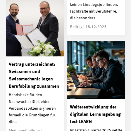
keinen Einstiegsjob finden.
Fachkräfte mit Berufslehre,
die besonders…
Beitrag | 18.12.2025
Vertrag unterzeichnet:
Swissmem und
Swissmechanic legen
Berufsbilung zusammen
Handshake für den
Nachwuchs: Die beiden
Weiterentwicklung der
Verbandsspitzen signieren
digitalen Lernumgebung
formell die Grundlagen für
techLEARN
die…
Im letzten Quartal 2025 setzte
Medienmitteilung |