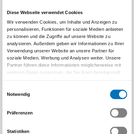
Begegnungen: Die
Beitrag | 16.10.2025
Diese Webseite verwendet Cookies
SwissSkills…
Wir verwenden Cookies, um Inhalte und Anzeigen zu
Beitrag | 21.09.2025
personalisieren, Funktionen für soziale Medien anbieten
zu können und die Zugriffe auf unsere Website zu
analysieren. Außerdem geben wir Informationen zu Ihrer
Verwendung unserer Website an unsere Partner für
soziale Medien, Werbung und Analysen weiter. Unsere
Partner führen diese Informationen möglicherweise mit
weiteren Daten zusammen, die Sie ihnen bereitgestellt
haben oder die sie im Rahmen Ihrer Nutzung der Dienste
gesammelt haben.
Einwilligungsauswahl
FUTUREMEM: Der digitale
Notwendig
Informations-Lernpfad
techLEARN.swiss:
ist da!
Entwicklungsarbeiten
Präferenzen
Was bringt die
schreiten voran, Pricing-
Berufsrevision? Verschaffen
Modell festgelegt
Sie sich einen Überblick.
Statistiken