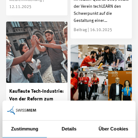
der Verein techLEARN den
12.11.2025
Schwerpunkt auf die
Gestaltung einer…
Beitrag | 16.10.2025
Kaufleute Tech-Industrie:
Von der Reform zum
ersten QV 2026
SwissSkills 2025 Bern
Mit der Reform Kaufleute
2023 hat die kaufmännische
Spannung, Leidenschaft,
Zustimmung
Details
Über Cookies
Grundbildung einen neuen
spielerisches Entdecken und
Rahmen erhalten, der…
viele bereichernde