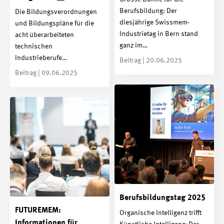
Berufsbildung: Der
Die Bildungsverordnungen
diesjährige Swissmem-
und Bildungspläne für die
Industrietag in Bern stand
acht überarbeiteten
ganz im…
technischen
Industrieberufe…
Beitrag | 20.06.2025
Beitrag | 09.06.2025
Berufsbildungs­tag 2025
FUTUREMEM:
Organische Intelligenz trifft
Informationen für