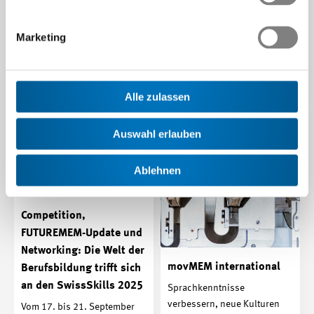
Unser Lernpfad bietet Ihnen…
Ab Lehrbeginn 2026
profitieren alle Akteure der
Beitrag | 12.09.2025
Marketing
beruflichen Grundbildung
von einem neuen Hub fürs…
Beitrag | 18.08.2025
Alle zulassen
Auswahl erlauben
Ablehnen
Competition,
FUTUREMEM-Update und
Networking: Die Welt der
movMEM international
Berufsbildung trifft sich
an den SwissSkills 2025
Sprachkenntnisse
verbessern, neue Kulturen
Vom 17. bis 21. September