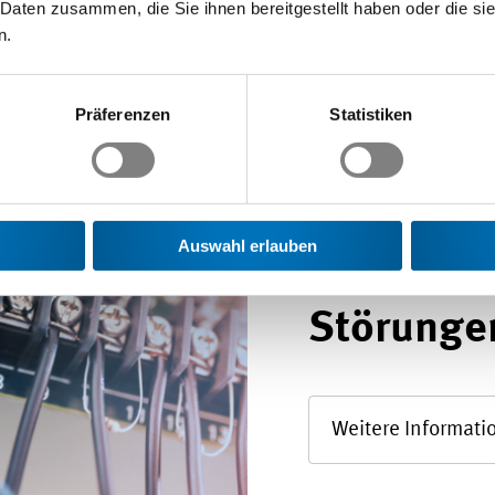
Du baust 
 Daten zusammen, die Sie ihnen bereitgestellt haben oder die s
n.
Steuerun
Energieve
Präferenzen
Statistiken
fertigst e
Wicklung
Auswahl erlauben
lokalisie
Störunge
Weitere Informati