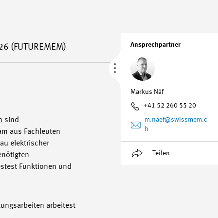
Ansprechpartner
26 (FUTUREMEM)
Markus Näf
+41 52 260 55 20
n sind
m.naef
@swissmem.c
h
eam aus Fachleuten
au elektrischer
Teilen
enötigten
testest Funktionen und
ungsarbeiten arbeitest