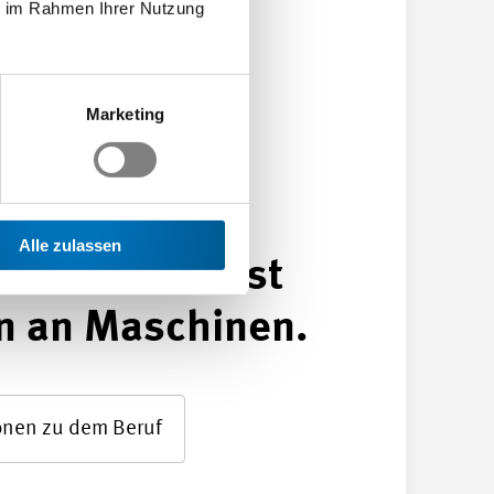
elektrische
ie im Rahmen Ihrer Nutzung
gen und
rteilungen,
Marketing
lektrische
en und
Alle zulassen
rst und behebst
n an Maschinen.
onen zu dem Beruf