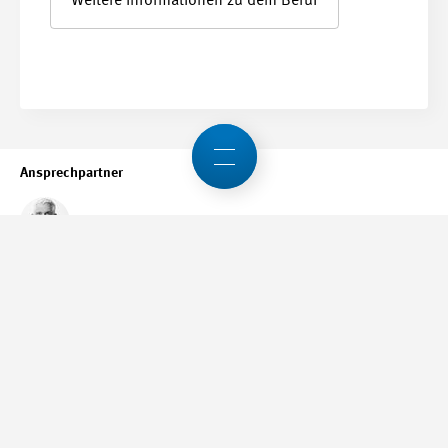
Weitere Informationen zu dem Beruf
Ansprechpartner
Nino Giuralarocca
+41 52 260 55 34
n.giuralarocca
@swissmem.ch
Teilen