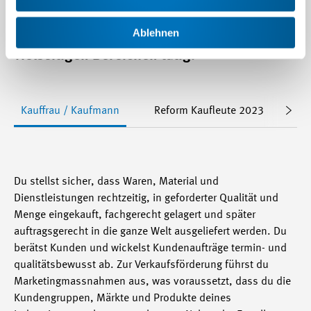
führst du administrative und
Ablehnen
organisatorische Tätigkeiten aus und bist in
vielseitigen Bereichen tätig.
Kauffrau / Kaufmann
Reform Kaufleute 2023
Au
Du stellst sicher, dass Waren, Material und
Dienstleistungen rechtzeitig, in geforderter Qualität und
Menge eingekauft, fachgerecht gelagert und später
auftragsgerecht in die ganze Welt ausgeliefert werden. Du
berätst Kunden und wickelst Kundenaufträge termin- und
qualitätsbewusst ab. Zur Verkaufsförderung führst du
Marketing­massnahmen aus, was voraussetzt, dass du die
Kundengruppen, Märkte und Produkte deines