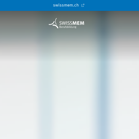
swissmem.ch