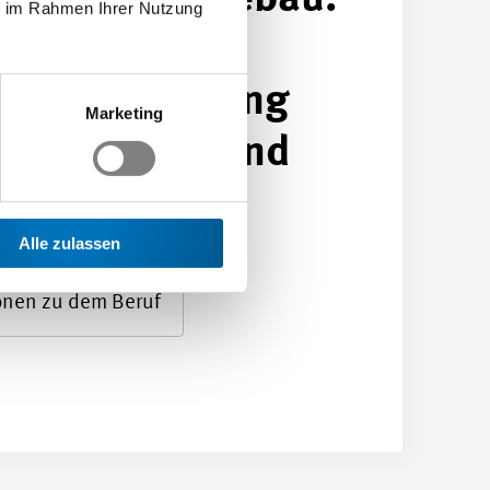
ie im Rahmen Ihrer Nutzung
 einfachere
in der Fertigung
Marketing
 und weitgehend
ndig aus.
Alle zulassen
onen zu dem Beruf