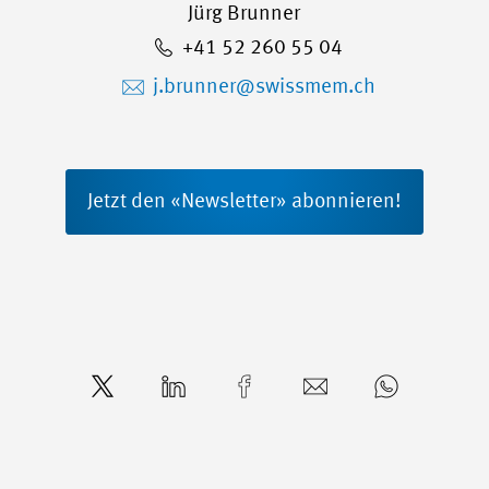
Jürg Brunner
+41 52 260 55 04
j.brunner@swissmem.ch
Jetzt den «Newsletter» abonnieren!
tweet
mitteilen
teilen
mail
teilen