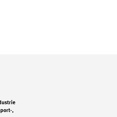
dustrie
port-,