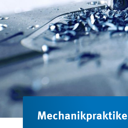
Me­cha­nik­prak­ti­k