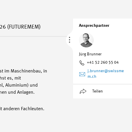
Ansprechpartner
026 (FUTUREMEM)
Jürg Brunner
+41 52 260 55 04
est im Maschinenbau, in
j.brunner
@swissme
m.ch
hst es, mit
hl, Aluminium) und
Teilen
inen und Anlagen.
it anderen Fachleuten.