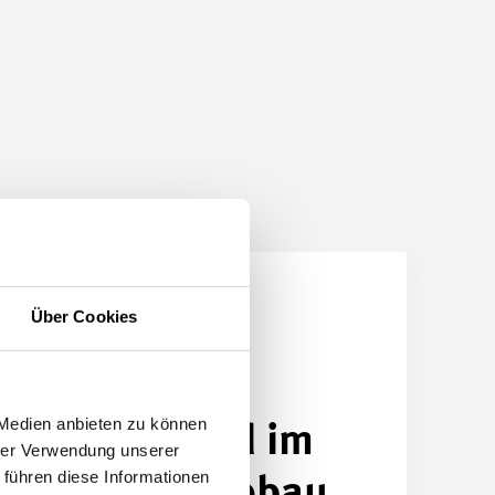
Über Cookies
est im
nbau, in der
 Medien anbieten zu können
arbeitung und im
hrer Verwendung unserer
 führen diese Informationen
 und Apparatebau.