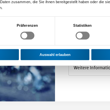
 Daten zusammen, die Sie ihnen bereitgestellt haben oder die s
n.
Du führst
Arbeiten 
Präferenzen
Statistiken
effizient
selbststä
Auswahl erlauben
Weitere Informati