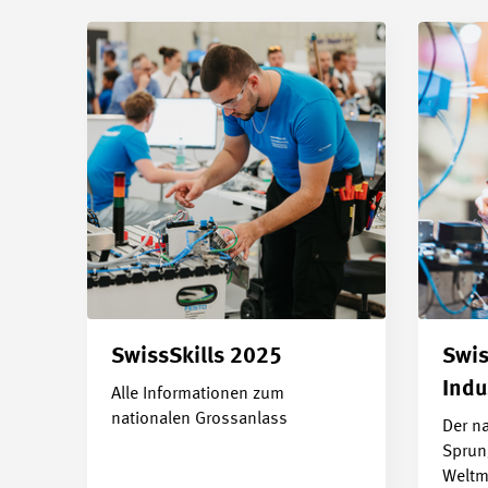
SwissSkills 2025
Swis
Indu
Alle Informationen zum
nationalen Grossanlass
Der n
Sprung
Weltm