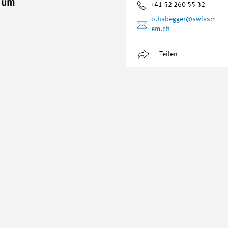
n um
+41 52 260 55 32
o.habegger
@swissm
em.ch
Teilen