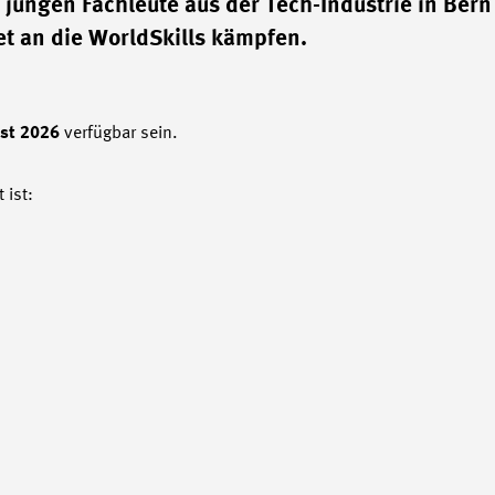
jungen Fachleute aus der Tech-Industrie in Ber
et an die WorldSkills kämpfen.
st 2026
verfügbar sein.
t ist: