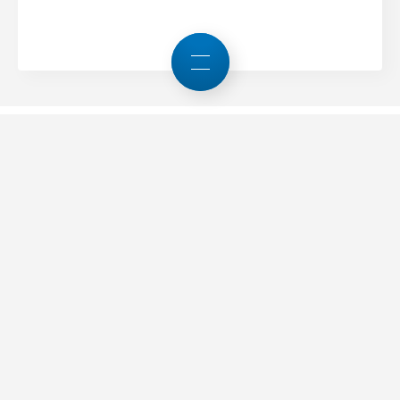
Ansprechpartner
Beat Müggler
+41 52 260 55 21
b.mueggler
@swissmem.ch
Teilen