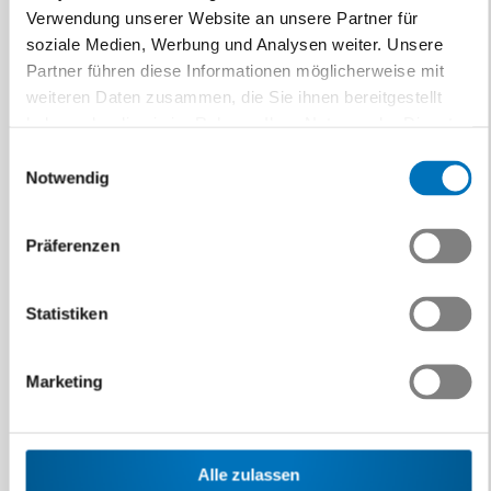
Verwendung unserer Website an unsere Partner für
7.–9.5.2025
soziale Medien, Werbung und Analysen weiter. Unsere
Partner führen diese Informationen möglicherweise mit
weiteren Daten zusammen, die Sie ihnen bereitgestellt
haben oder die sie im Rahmen Ihrer Nutzung der Dienste
Industrie 4.0
gesammelt haben.
Einwilligungsauswahl
Notwendig
Festo AG, Lupfig
Präferenzen
13.5.2025
Statistiken
Konstrukteur/in
Marketing
libs, Glattpark, Opfikon
Alle zulassen