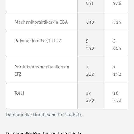
051
976
Mechanikpraktiker/in EBA
338
314
Polymechaniker/in EFZ
5
5
950
685
Produktionsmechaniker/in
1
1
EFZ
212
192
Total
17
16
298
738
Datenquelle: Bundesamt für Statistik