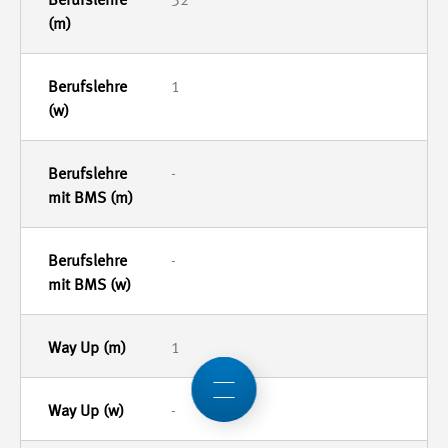
32
1
-
-
1
-