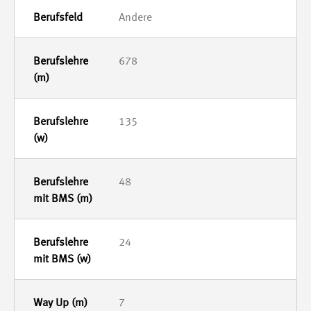
Andere
678
135
48
24
7