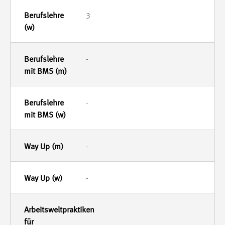
3
-
-
-
-
-