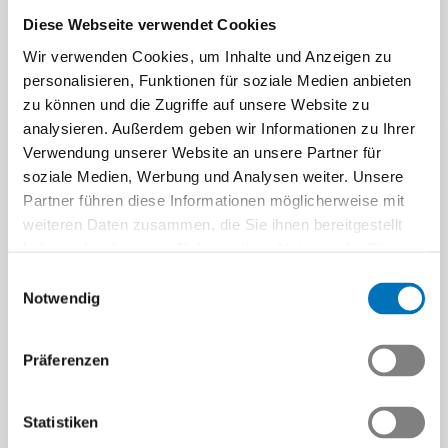
Schwerpunkt auf die
Diese Webseite verwendet Cookies
Gestaltung einer…
Wir verwenden Cookies, um Inhalte und Anzeigen zu
Beitrag | 16.10.2025
personalisieren, Funktionen für soziale Medien anbieten
zu können und die Zugriffe auf unsere Website zu
analysieren. Außerdem geben wir Informationen zu Ihrer
Verwendung unserer Website an unsere Partner für
soziale Medien, Werbung und Analysen weiter. Unsere
Partner führen diese Informationen möglicherweise mit
weiteren Daten zusammen, die Sie ihnen bereitgestellt
haben oder die sie im Rahmen Ihrer Nutzung der Dienste
Kaufleute Tech-Industrie:
gesammelt haben.
Einwilligungsauswahl
Von der Reform zum
Notwendig
ersten QV 2026
SwissSkills 2025 Bern
Mit der Reform Kaufleute
Präferenzen
2023 hat die kaufmännische
Spannung, Leidenschaft,
Grundbildung einen neuen
spielerisches Entdecken und
Rahmen erhalten, der…
viele bereichernde
Statistiken
Begegnungen: Die
Beitrag | 16.10.2025