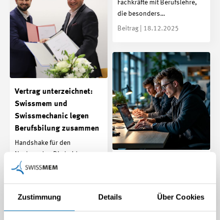
Fachkräfte mit Berufslehre,
die besonders…
Beitrag | 18.12.2025
Vertrag unterzeichnet:
Swissmem und
Swissmechanic legen
Berufsbilung zusammen
Handshake für den
Nachwuchs: Die beiden
Weiterentwicklung der
Verbandsspitzen signieren
digitalen Lernumgebung
formell die Grundlagen für
techLEARN
die…
Zustimmung
Details
Über Cookies
Im letzten Quartal 2025 setzte
Medienmitteilung |
der Verein techLEARN den
12.11.2025