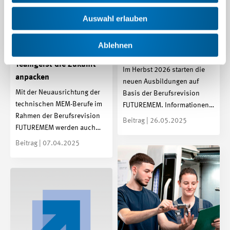
FUTUREMEM:
Auswahl erlauben
Informationen für
Neue Lern- und
Umsetzungen stehen
Ablehnen
Lehrmedien: Mit
bereit
Teamgeist die Zukunft
Im Herbst 2026 starten die
anpacken
neuen Ausbildungen auf
Mit der Neuausrichtung der
Basis der Berufsrevision
technischen MEM-Berufe im
FUTUREMEM. Informationen…
Rahmen der Berufsrevision
Beitrag | 26.05.2025
FUTUREMEM werden auch…
Beitrag | 07.04.2025