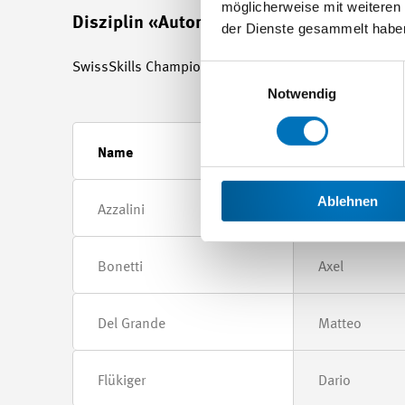
möglicherweise mit weiteren
Disziplin «Automatiker/in EFZ» - 12 Kand
der Dienste gesammelt habe
SwissSkills Championships 2020: 28.09-02.10.2020 
Einwilligungsauswahl
Notwendig
Name
Vorname
Ablehnen
Azzalini
Adrien
Bonetti
Axel
Del Grande
Matteo
Flükiger
Dario