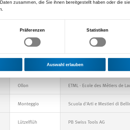
 Daten zusammen, die Sie ihnen bereitgestellt haben oder die s
idaten
n.
– Siemens Schweiz AG, Zürich
Präferenzen
Statistiken
Ort
Firma
Auswahl erlauben
Verbier
EPTM / MULLER TECHNOLOGY 
Ollon
ETML - Ecole des Métiers de L
Monteggio
Scuola d'Arti e Mestieri di Bell
Lützelflüh
PB Swiss Tools AG