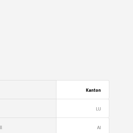
Kanton
LU
l
AI