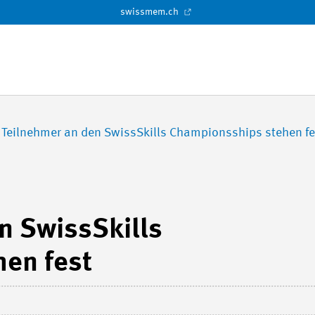
swissmem.ch
 Teilnehmer an den SwissSkills Championsships stehen fe
n SwissSkills
en fest