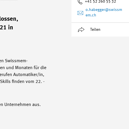
+41 52 260 55 32
o.habegger
@swissm
em.ch
lossen,
021 in
Teilen
en Swissmem-
hen und Monaten für die
Berufen Automatiker/in,
dSkills finden vom 22. -
hen Unternehmen aus.