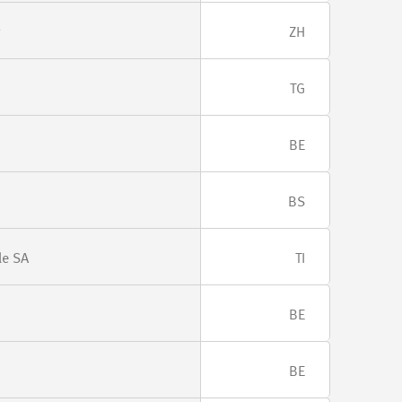
ZH
TG
BE
BS
le SA
TI
BE
BE