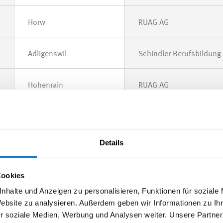
Horw
RUAG AG
Adligenswil
Schindler Berufsbildung
Hohenrain
RUAG AG
Herisau
Bühler AG Werk Appenzel
Details
Sirnach
Bühler AG
Cookies
Luzern
RUAG AG
nhalte und Anzeigen zu personalisieren, Funktionen für soziale
Website zu analysieren. Außerdem geben wir Informationen zu I
r soziale Medien, Werbung und Analysen weiter. Unsere Partner