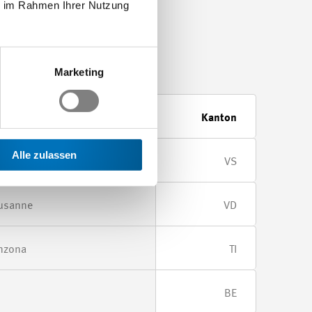
ie im Rahmen Ihrer Nutzung
Marketing
Kanton
Alle zulassen
CONTHEY SA
VS
ausanne
VD
inzona
TI
BE