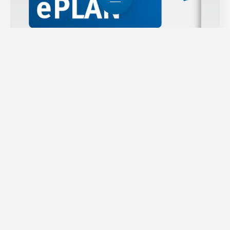
time2learn
Aus der Praxis – für die Praxis.
Ansprechpartner
Swissmem Berufsbildung
+41 52 260 55 00