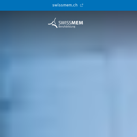
swissmem.ch