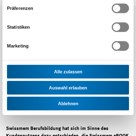
Präferenzen
Lernerfolg durch
Statistiken
Personalisierung
Marketing
Die beook App beinhaltet alle betrieblichen
und schulischen Lernmedien von Edition
Alle zulassen
Swissmem. Durch die Möglichkeit der
Personalisierung, gepaart mit weiteren
Auswahl erlauben
interaktiven Features, bietet die App eine
Vielzahl an didaktischen Möglichkeiten.
Ablehnen
Swissmem Berufsbildung hat sich im Sinne des