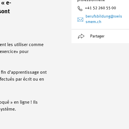
professionnelle
 « e-
+41 52 260 55 00
sont
berufsbildung
@swis
smem.ch
Partager
ent les utiliser comme
 exercice» pour
 fin d’apprentissage ont
ectués par écrit ou en
ué » en ligne ! Ils
 système.