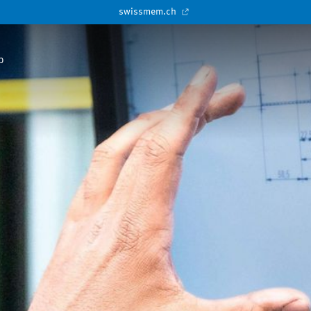
swissmem.ch
p