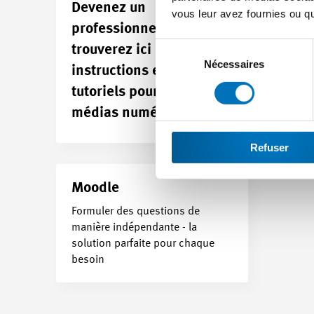
Devenez un
Moo
vous leur avez fournies ou qu'
professionnel - vous
Concev
Sélection
intera
trouverez ici des
du
Nécessaires
instructions et des
consentement
tutoriels pour nos
médias
numériques.
Refuser
Moodle
Formuler des questions de
manière indépendante - la
solution parfaite pour chaque
besoin