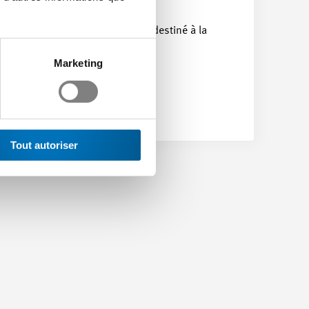
time2learn
De la pratique- destiné à la
pratique
Marketing
Tout autoriser