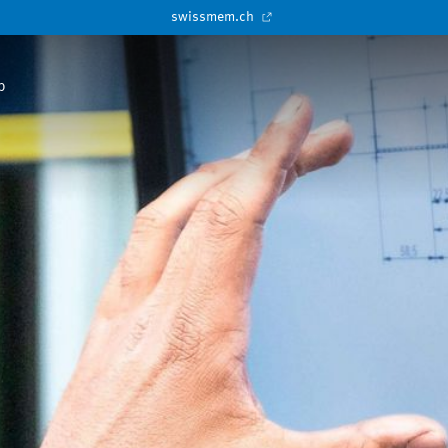
swissmem.ch
p