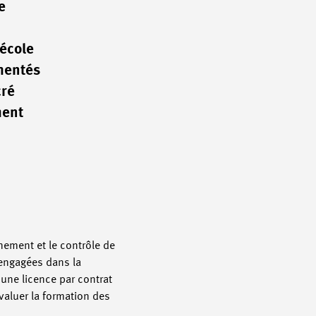
e
 école
imentés
cré
ment
gnement et le contrôle de
 engagées dans la
 une licence par contrat
valuer la formation des