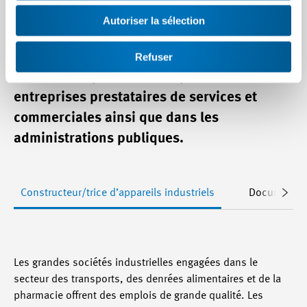
industriels travaillent dans les petites et
Autoriser la sélection
grandes entreprises de l’industrie des
machines, des équipements électriques et
Refuser
des métaux (branche MEM), dans des
entreprises prestataires de services et
commerciales ainsi que dans les
administrations publiques.
Constructeur/trice d’appareils industriels
Documents d
Les grandes sociétés industrielles engagées dans le
secteur des transports, des denrées alimentaires et de la
pharmacie offrent des emplois de grande qualité. Les