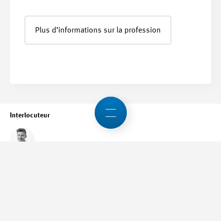
Plus d’informations sur la profession
Interlocuteur
Oliver Schmid
+41 52 260 55 22
o.schmid
@swissmem.ch