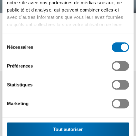
notre site avec nos partenaires de médias sociaux, de
Constructeur/trice
publicité et d'analyse, qui peuvent combiner celles-ci
avec d'autres informations que vous leur avez fournies
d’appareils industriels
ou qu'ils ont collectées lors de votre utilisation de leurs
CFC
services.
Sélection
Nécessaires
du
Swissmem Formation professionnelle
consentement
Constructeur/trice d’appareils industriels
Préférences
Statistiques
Façonnez des tôles et des
tuyaux et faites fondre de
Marketing
l’acier !
Tout autoriser
Les constructeurs/trices d’appareils