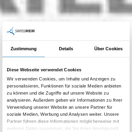
Zustimmung
Details
Über Cookies
SEPHIR, die webbasierte
Arbeits- und
Diese Webseite verwendet Cookies
Kommunikationsplattform
Wir verwenden Cookies, um Inhalte und Anzeigen zu
für die berufliche
personalisieren, Funktionen für soziale Medien anbieten
Grundbildung wurde auf
zu können und die Zugriffe auf unsere Website zu
analysieren. Außerdem geben wir Informationen zu Ihrer
Wunsch vieler User im
Verwendung unserer Website an unsere Partner für
Bereich
soziale Medien, Werbung und Analysen weiter. Unsere
Partner führen diese Informationen möglicherweise mit
«Bildungsbericht»
weiteren Daten zusammen, die Sie ihnen bereitgestellt