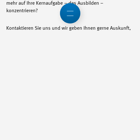
mehr auf Ihre Kernaufgabe – das Ausbilden –
konzentrieren?
Kontaktieren Sie uns und wir geben Ihnen gerne Auskunft,
wie auch Sie zum SEPHIR-User werden können.
Kontakt: Swissmem Berufsbildung Oliver Schmid
Brühlbergstrasse 4 8400 Winterthur Tel.: +41 52 260 55 22
E-Mail: <link
p.hueppi@swissmem.ch>o.schmid@swissmem.ch</link>
War dieser Artikel lesenswert?