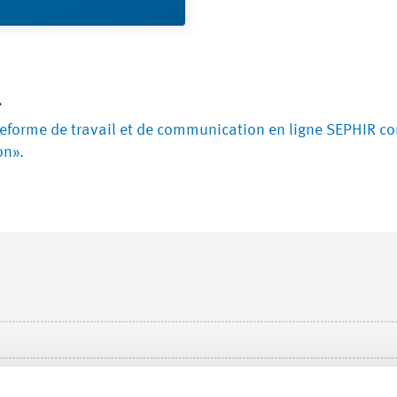
eforme de travail et de communication en ligne SEPHIR con
on».
ote en 2012 à l’exploitation normale, nous avons