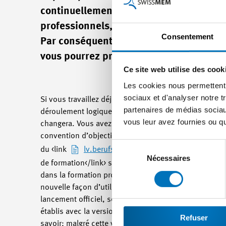
continuellement adapté le logiciel aux b
professionnels, SEPHIR est un outil qui le
Consentement
Par conséquent, il nous tient à cœur d’o
vous pourrez profiter, est prévue pour 
Ce site web utilise des cook
Les cookies nous permettent d
sociaux et d'analyser notre t
Si vous travaillez déjà avec SEPHIR, vous savez que l
partenaires de médias sociaux
déroulement logique d’un semestre. Mis à part le fait
vous leur avez fournies ou qu'
changera. Vous avez ainsi la possibilité d’établir un
convention d’objectifs. Un autre changement attendu
Sélection
du <link
lv.berufsbildung.ch/dyn/bin/22487-2249
du
Nécessaires
de formation</link> sur la base du projet du CSFO la
consentement
dans la formation professionnelle, les nouveaux util
nouvelle façon d’utiliser SEPHIR le moment venu, envi
lancement officiel, seule la nouvelle version du rapp
établis avec la version actuelle ne seront pas perdus
Refuser
savoir: malgré cette valeur supplémentaire, les frais 