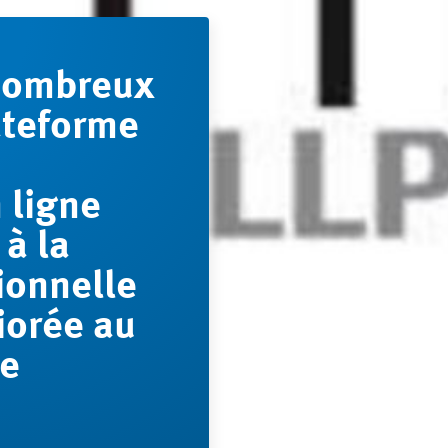
nombreux
lateforme
 ligne
à la
ionnelle
liorée au
de