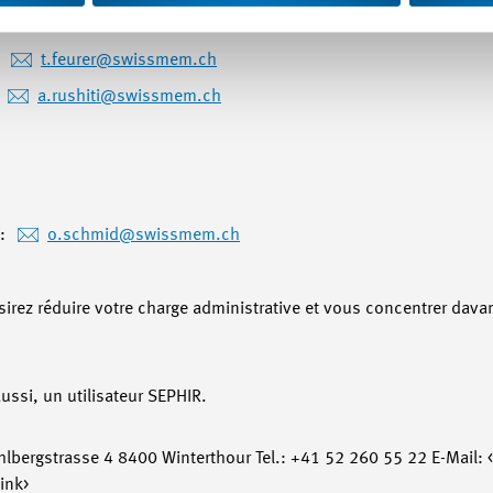
l:
t.feurer
@swissmem.ch
:
a.rushiti
@swissmem.ch
l:
o.schmid
@swissmem.ch
irez réduire votre charge administrative et vous concentrer dava
ssi, un utilisateur SEPHIR.
bergstrasse 4 8400 Winterthour Tel.: +41 52 260 55 22 E-Mail: <
ink>