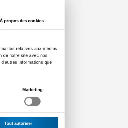
atif.
À propos des cookies
 dont
nnalités relatives aux médias
on de notre site avec nos
ermes sur le
 d'autres informations que
 autres, rien ne
ent élaborer une
nsiste en l’adaptation
nk-new-window>rapport
Marketing
nt répandu et apprécié
ous informerons sur la
ir de la date du
apports de formation
s ou rédigés. ⇒ Bon à
Tout autoriser
evel-Support: