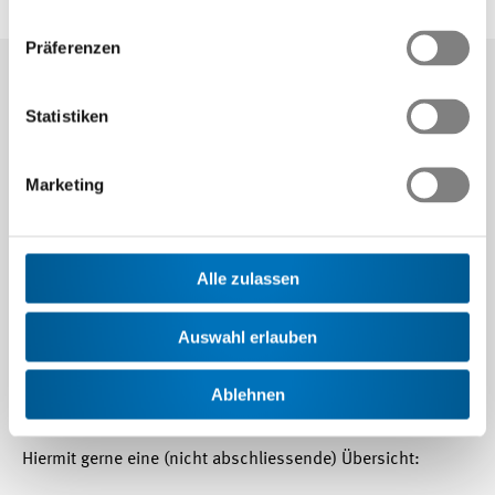
Swissmem Berufsbildung
Gremien
Präferenzen
Statistiken
Swissmem Berufsbildung leitet einige
Kommissionen oder ist Mitglied von
Marketing
unterschiedlichen Gremien. Dies hat den
Zweck, die berufliche Grundbildung zu
stärken, Netzwerke zu pflegen und
Alle zulassen
lernortübergreifende Anliegen im Sinne der
Lernenden zu klären, zu koordinieren und
Auswahl erlauben
weiterzuentwickeln.
Ablehnen
Hiermit gerne eine (nicht abschliessende) Übersicht: