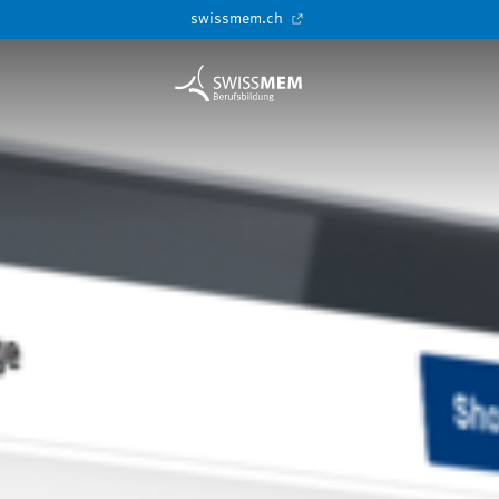
swissmem.ch