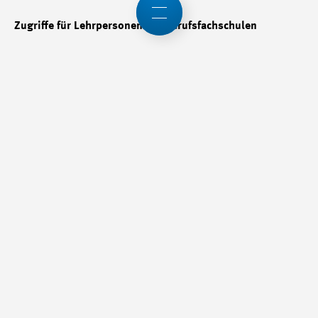
Zugriffe für Lehrpersonen der Berufsfachschulen
Die Entwicklung von techLEARN erfolgt schrittweise und
orientiert sich an den geplanten Einführungsphasen der
verschiedenen Nutzergruppen. Unser Entwicklungsteam
arbeitet kontinuierlich daran, die Plattform und ihre
Funktionalitäten weiter auszubauen.
Aktuell stehen die Funktionen für Lernende, Lehrbetriebe
und üK-Zentren im Fokus. Für Berufsfachschulen sind
derzeit noch keine aktiven Aufgaben im Zusammenhang
mit der Lern- und Leistungsdokumentation der Lernenden
innerhalb von techLEARN vorgesehen. Aus diesem Grund
werden die entsprechenden Funktionen für
Berufsfachschullehrpersonen zu einem späteren Zeitpunkt
bereitgestellt.