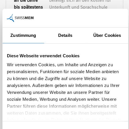
beteiligt sich an den Kosten für
Unterkunft und Sprachschule
Zustimmung
Details
Über Cookies
Diese Webseite verwendet Cookies
Wir verwenden Cookies, um Inhalte und Anzeigen zu
*Swissmem kann hier zur Unterstützung Auskunft geben.
personalisieren, Funktionen für soziale Medien anbieten
zu können und die Zugriffe auf unsere Website zu
Finanzierungsbeispiel
analysieren. Außerdem geben wir Informationen zu Ihrer
Verwendung unserer Website an unsere Partner für
soziale Medien, Werbung und Analysen weiter. Unsere
Partner führen diese Informationen möglicherweise mit
Praktikumsbetriebe gesucht
weiteren Daten zusammen, die Sie ihnen bereitgestellt
haben oder die sie im Rahmen Ihrer Nutzung der Dienste
Für die Umsetzung dieses Projektes suchen wir zusätzliche
gesammelt haben.
Einwilligungsauswahl