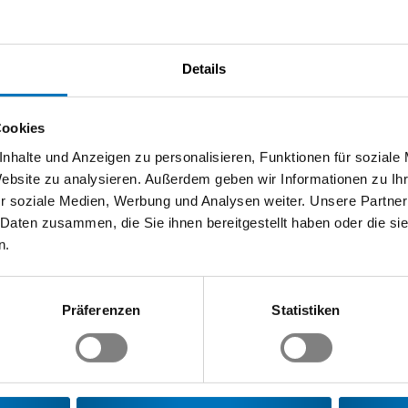
ogramms steht der internationale Austausch übe
Details
Cookies
m für Netzwerke und Dialoge zu bieten. Der Austausch von Fachke
» auf internationaler Ebene bildet den Grundgedanken dieser Z
nhalte und Anzeigen zu personalisieren, Funktionen für soziale
ption und der Durchführung des Kongresses beteiligt. Das Engagem
Website zu analysieren. Außerdem geben wir Informationen zu I
n Standorten Bildungsbedürfnisse haben, um die Effizienz ihrer P
r soziale Medien, Werbung und Analysen weiter. Unsere Partner
 zu können. Swissmem unterstützt ihre Mitgliedfirmen durch die 
 Daten zusammen, die Sie ihnen bereitgestellt haben oder die s
ebot webbasierter Ausbildungsmedien. Nachdem im Rahmen des 1
n.
 stand, werden Erfahrungen im Bereich der Berufsbildung in Län
ss die Berufsbildung ein nachfrageorientiertes System darstellt. 
eferaten eingeladen worden. Der Kongress wird durch Bundesrat 
Präferenzen
Statistiken
für Beschäftigung, Soziales, Qualifikation und Arbeitskräftemobil
n the European Union». Frau Dr. Ursula Renold (KOF, ETHZ) wird 
e areas of cooperation» vorstellen.
lianischen Maschinenherstellers Indústrias Romi S.A., Herr Luiz 