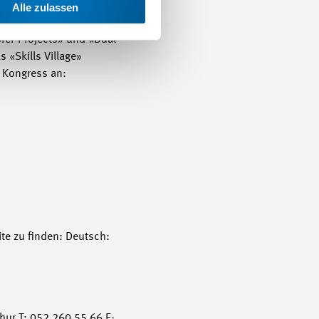
hiko Mori, wird über
Alle zulassen
der Berufsbildung von
fer-Projects» und «Dual
 «Skills Village»
 Kongress an:
te zu finden: Deutsch:
hur T: 052 260 55 66 E-