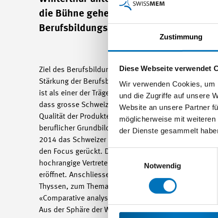
die Bühne gehen. Im Mittelpunkt des Pr
Berufsbildungssysteme.
Zustimmung
Diese Webseite verwendet 
Ziel des Berufsbildungskongresses ist, eine Plattfor
Stärkung der Berufsbildung und von «Good Practice
Wir verwenden Cookies, um I
ist als einer der Träger des Kongresses an der Konze
und die Zugriffe auf unsere 
dass grosse Schweizer Firmen in ihren internationale
Website an unsere Partner fü
Qualität der Produkte auf einem hohen Niveau halten
möglicherweise mit weiteren
beruflicher Grundbildungen im Ausland und das Ang
der Dienste gesammelt habe
2014 das Schweizer Berufsbildungssystem im Zentrum
den Focus gerückt. Dabei wird Wert darauf gelegt, da
Einwilligungsauswahl
hochrangige Vertreter der Wirtschaft zu Grundsatzr
Notwendig
eröffnet. Anschliessend referiert die EU-Kommissarin 
Thyssen, zum Thema «Skills and Economic prosperity i
«Comparative analyses of education systems: possibl
Aus der Sphäre der Wirtschaft wird der CEO des brasi