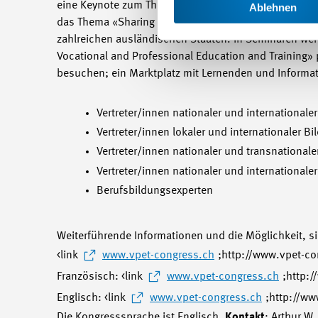
eine Keynote zum Thema «Impact of VPET on Economic
Ablehnen
das Thema «Sharing Elements of Success» referieren.
zahlreichen ausländischen Staaten. In Seminaren wer
Vocational and Professional Education and Training» 
besuchen; ein Marktplatz mit Lernenden und Informat
Vertreter/innen nationaler und internationaler
Vertreter/innen lokaler und internationaler B
Vertreter/innen nationaler und transnationa
Vertreter/innen nationaler und internationale
Berufsbildungsexperten
Weiterführende Informationen und die Möglichkeit, s
<link
www.vpet-congress.ch
;http://www.vpet-co
Französisch: <link
www.vpet-congress.ch
;http:/
Englisch: <link
www.vpet-congress.ch
;http://ww
Die Kongresssprache ist Englisch.
Kontakt
: Arthur W