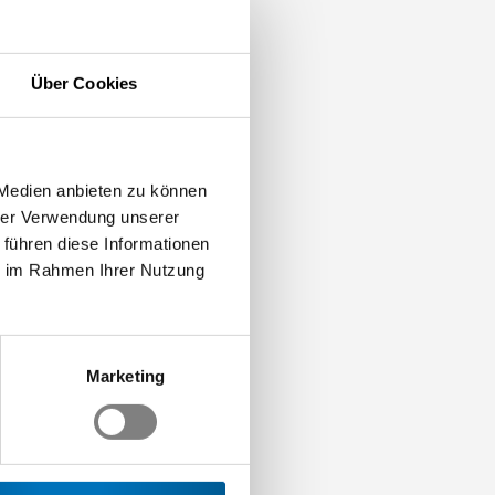
r
Über Cookies
nntnissen sowie die
usammenkunft. Swissmem
 Medien anbieten zu können
ent ergibt sich daraus,
hrer Verwendung unserer
roduktion und die
 führen diese Informationen
Entwicklung von
ie im Rahmen Ihrer Nutzung
. Kongresses im Jahr
dern der ganzen Welt in
Aus diesem Grund sind
Johann Schneider-Ammann
Marketing
ität, Frau Marianne
das Resultat der
Cassiano Rando Rosolen,