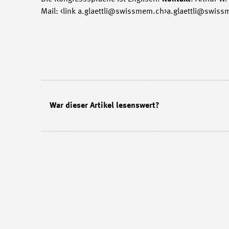
Mail: <link a.glaettli@swissmem.ch>a.glaettli@swiss
War dieser Artikel lesenswert?