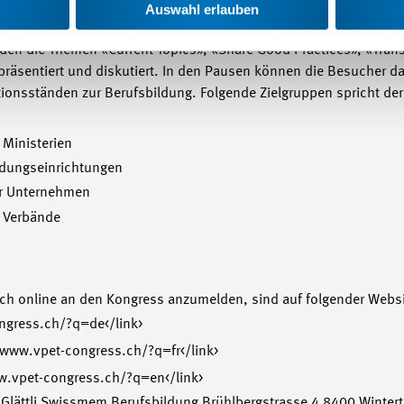
 Success» halten. Der Präsident der DMG Mori (Japan), Dr. Masa
Auswahl erlauben
 Der 2. Kongresstag gilt ganz dem Austausch von Erfahrungen in 
den die Themen «Current Topics», «Share Good Practices», «Trans
präsentiert und diskutiert. In den Pausen können die Besucher das
ionsständen zur Berufsbildung. Folgende Zielgruppen spricht der
 Ministerien
ildungseinrichtungen
ler Unternehmen
r Verbände
ich online an den Kongress anzumelden, sind auf folgender Websi
ngress.ch/?q=de</link>
/www.vpet-congress.ch/?q=fr</link>
w.vpet-congress.ch/?q=en</link>
. Glättli Swissmem Berufsbildung Brühlbergstrasse 4 8400 Wintert