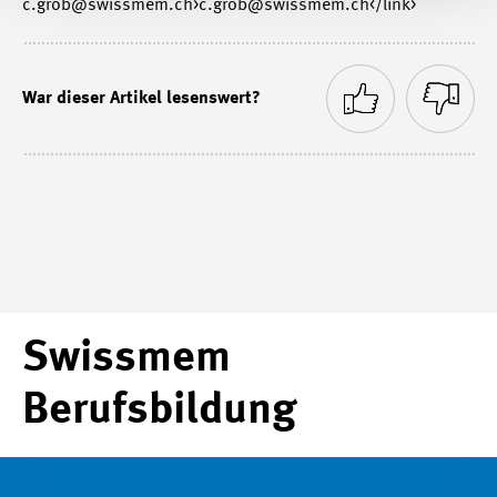
c.grob@swissmem.ch>c.grob@swissmem.ch</link>
War dieser Artikel lesenswert?
Swissmem
Berufsbildung