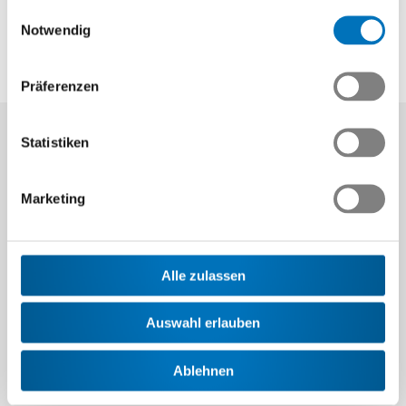
gesammelt haben.
Einwilligungsauswahl
Notwendig
Swissmem Berufsbildung
Journée Swissmem 2023: Impulse für mehr Nachhaltigkeit
Präferenzen
Statistiken
02.02.2023
Marketing
Ist das Thema Nachhaltigkeit in der
Alle zulassen
Berufsbildung mehr Traum als Wirklichkeit?
Der Journée Swissmem in Yverdon-les-Bains
Auswahl erlauben
zeigte, dass Nachhaltigkeit in den
Betrieben gelebt wird. Es besteht allerdings
Ablehnen
noch Potenzial für Vertiefungen.