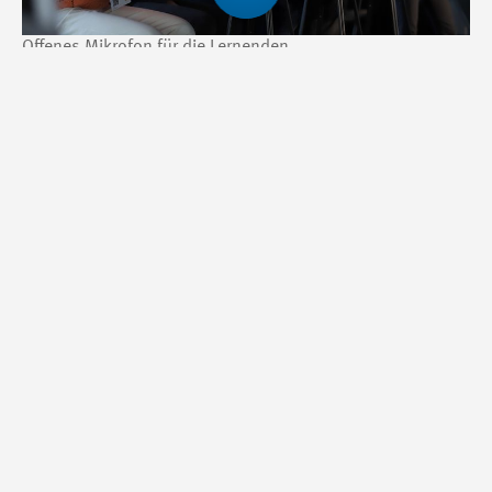
Offenes Mikrofon für die Lernenden
Physik und Chemie überlistet
Der Mentalist Nicolas Burri entführte die Anwesenden zum
Schluss in eine Welt, in welcher die normalen Gesetze der
Physik nicht zu existieren schienen. Welches Wort hat sich
eine Person gerade gemerkt? Wie heisst wohl die
Jugendfreundin einer Besucherin? Was für die normalen
Besucherinnen und Besucher für immer ein Geheimnis
geblieben wäre, entlockte der Mentalist den Köpfen der
involvierten Personen.
Die Gäste des Journée Swissmem gingen so mit