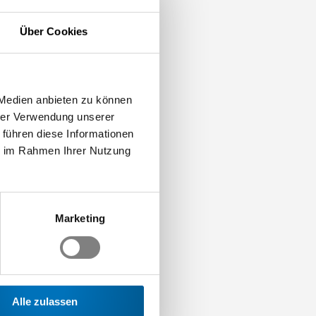
ulung-fuer-
Über Cookies
.swissmem-
ml</link>
Kontakt
issmem.ch
 Medien anbieten zu können
hrer Verwendung unserer
 führen diese Informationen
ie im Rahmen Ihrer Nutzung
Marketing
Alle zulassen