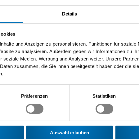
unser-angebot/seminare/berufsbildung-ausbildung/ebook-sch
Details
w-window "eBOOK Schulung für Berufsbildner/innen">http://www
usbildung/ebook-schulung-fuer-berufsbildnerinnen/seminar.ht
rasse 4 8400 Winterthur T: +41 52 260 55 50 E-Mail: c.grob@sw
Cookies
nhalte und Anzeigen zu personalisieren, Funktionen für soziale
Website zu analysieren. Außerdem geben wir Informationen zu I
r soziale Medien, Werbung und Analysen weiter. Unsere Partner
 Daten zusammen, die Sie ihnen bereitgestellt haben oder die s
n.
Präferenzen
Statistiken
Auswahl erlauben