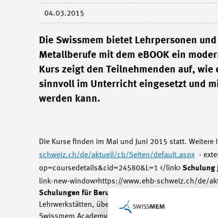
04.03.2015
Die Swissmem bietet Lehrpersonen und 
Metallberufe mit dem eBOOK ein moderne
Kurs zeigt den Teilnehmenden auf, wie
sinnvoll im Unterricht eingesetzt und 
werden kann.
Die Kurse finden im Mai und Juni 2015 statt. Weitere I
schweiz.ch/de/aktuell/cb/Seiten/default.aspx
- ext
op=coursedetails&cid=24580&L=1 </link>
Schulung 
link-new-window>https://www.ehb-schweiz.ch/de/ak
Schulungen für Berufsbildner/innen
(eBOOK Konstruk
Lehrwerkstätten, überbetrieblichen Kursen oder an dr
Swissmem Academy eine entsprechende Schulung an (D