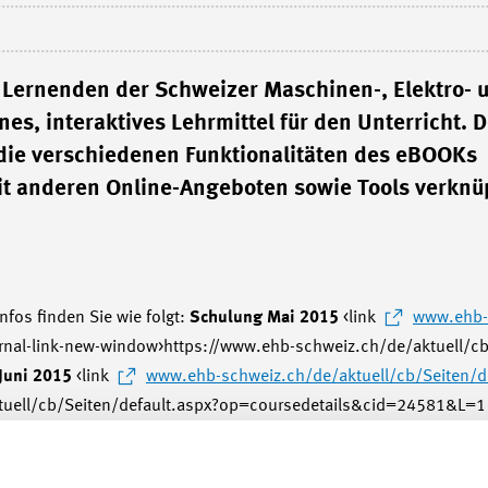
Lernenden der Schweizer Maschinen-, Elektro- 
s, interaktives Lehrmittel für den Unterricht. D
 die verschiedenen Funktionalitäten des eBOOKs
mit anderen Online-Angeboten sowie Tools verknü
nfos finden Sie wie folgt:
Schulung Mai 2015
<link
www.ehb-
ernal-link-new-window>https://www.ehb-schweiz.ch/de/aktuell/cb
Juni 2015
<link
www.ehb-schweiz.ch/de/aktuell/cb/Seiten/d
tuell/cb/Seiten/default.aspx?op=coursedetails&cid=24581&L=1 
teur/in "Lehrgänge Basisausbildung") Für Berufsbildner/innen,
itten Lernorten ausbilden und eBOOKS bereits einsetzen oder dies
atum für Schulung: 6. Mai & 18. Juni 2015). Weitere Informatio