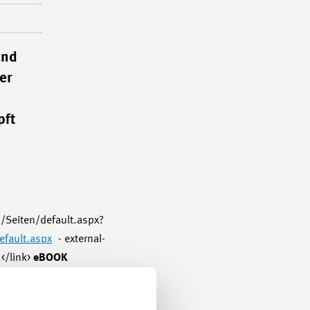
und
er
pft
/Seiten/default.aspx?
efault.aspx
- external-
</link>
eBOOK
 welche Lernende in
 planen, bietet die
nen finden Sie unter