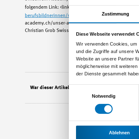
folgendem Link: <link
www.swissmem-academy.ch/
Zustimmung
berufsbildnerinnen/seminar.html
- external-link-ne
academy.ch/unser-angebot/seminare/berufsbildung-a
Christian Grob Swissmem Berufsbildung Brühlbergst
Diese Webseite verwendet 
Wir verwenden Cookies, um I
und die Zugriffe auf unsere 
Website an unsere Partner fü
möglicherweise mit weiteren
der Dienste gesammelt habe
Einwilligungsauswahl
War dieser Artikel lesenswert?
Notwendig
Ablehnen