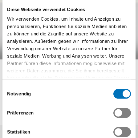
Diese Webseite verwendet Cookies
Wir verwenden Cookies, um Inhalte und Anzeigen zu
personalisieren, Funktionen für soziale Medien anbieten
Schulungen zum
zu können und die Zugriffe auf unsere Website zu
analysieren. Außerdem geben wir Informationen zu Ihrer
Gebrauch der neuen
Verwendung unserer Website an unsere Partner für
interaktiven Swissmem
soziale Medien, Werbung und Analysen weiter. Unsere
Partner führen diese Informationen möglicherweise mit
eBOOK «MachineWorld»
weiteren Daten zusammen, die Sie ihnen bereitgestellt
und «TopDesign»
haben oder die sie im Rahmen Ihrer Nutzung der Dienste
gesammelt haben.
Einwilligungsauswahl
Notwendig
Swissmem Berufsbildung
Schulungen zum Gebrauch der neuen interaktiven Swissmem
Präferenzen
eBOOK «MachineWorld» und «TopDesign»
Statistiken