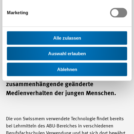
11.04.2014
Marketing
Alle zulassen
Mit dem neuen Angebot von interaktiven
eBOOK (Lehrer- und Schülerausgaben)
Auswahl erlauben
reagiert Swissmem auf die starke
Entwicklung der letzten Jahre im Bereich
Ablehnen
der Informationstechnologie und das damit
zusammenhängende geänderte
Medienverhalten der jungen Menschen.
Die von Swissmem verwendete Technologie findet bereits
bei Lehrmitteln des ABU-Bereiches in verschiedenen
Berufsfachschulen Verwendung und hat sich dort bewährt.