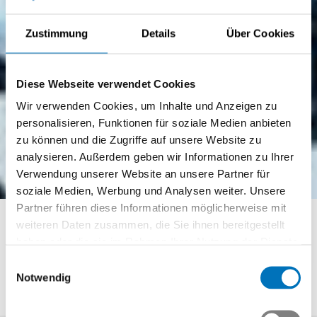
Zustimmung
Details
Über Cookies
Diese Webseite verwendet Cookies
Wir verwenden Cookies, um Inhalte und Anzeigen zu
personalisieren, Funktionen für soziale Medien anbieten
zu können und die Zugriffe auf unsere Website zu
analysieren. Außerdem geben wir Informationen zu Ihrer
SÉANCE D’INFORMATION
Verwendung unserer Website an unsere Partner für
soziale Medien, Werbung und Analysen weiter. Unsere
Journée Swissmem
Partner führen diese Informationen möglicherweise mit
weiteren Daten zusammen, die Sie ihnen bereitgestellt
2027
haben oder die sie im Rahmen Ihrer Nutzung der Dienste
gesammelt haben.
Einwilligungsauswahl
Notwendig
Swissmem Berufsbildung
Journée Swissmem 2027