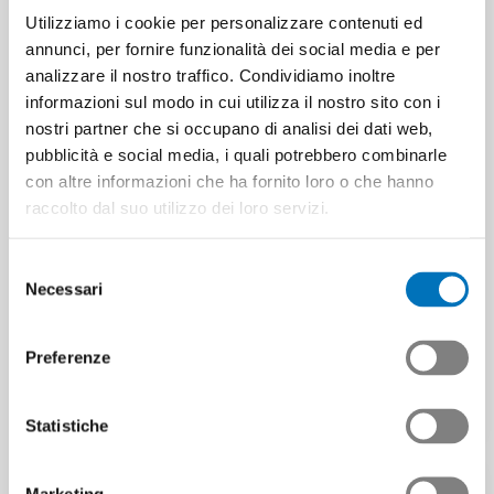
Utilizziamo i cookie per personalizzare contenuti ed
annunci, per fornire funzionalità dei social media e per
analizzare il nostro traffico. Condividiamo inoltre
informazioni sul modo in cui utilizza il nostro sito con i
nostri partner che si occupano di analisi dei dati web,
pubblicità e social media, i quali potrebbero combinarle
Un nuovo ambiente di
con altre informazioni che ha fornito loro o che hanno
raccolto dal suo utilizzo dei loro servizi.
sviluppo per il futuro
della formazione
techLEARN:
professionale
Selezione
Necessari
supporto per l’accesso
del
La revisione professionale
all’ambiente di
consenso
Futuremem rappresenta un
apprendimento
passo importante per la
Preferenze
formazione professionale…
Con la progressiva
introduzione di techLEARN,
Contributo | 31.07.2026
Statistiche
anche l’offerta di supporto
viene costantemente…
Contributo | 15.07.2026