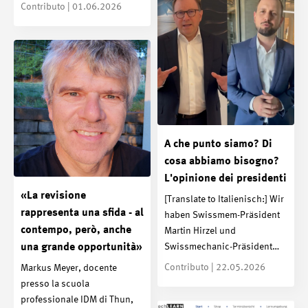
Contributo | 01.06.2026
A che punto siamo? Di
cosa abbiamo bisogno?
L'opinione dei presidenti
«La revisione
[Translate to Italienisch:] Wir
rappresenta una sfida - al
haben Swissmem-Präsident
contempo, però, anche
Martin Hirzel und
Swissmechanic-Präsident…
una grande opportunità»
Contributo | 22.05.2026
Markus Meyer, docente
presso la scuola
professionale IDM di Thun,