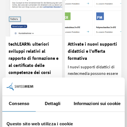
techLEARN: ulteriori
Attivate i nuovi supporti
sviluppi relativi al
didattici e l’offerta
rapporto di formazione e
formativa
al certificato delle
I nuovi supporti didattici di
competenze dei corsi
nextecmedia possono essere
interaziendali
attivati sin dal 1° agosto
nell’e-shop di…
Sin dal suo lancio, i vostri
feedback sull’ambiente di
Contributo | 31.07.2026
apprendimento techLEARN
Consenso
Dettagli
Informazioni sui cookie
sono estremamente…
Contributo | 31.07.2026
Questo sito web utilizza i cookie