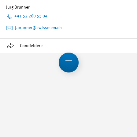
Jürg Brunner
+41 52 260 55 04
j.brunner
@swissmem.ch
Condividere
Abbiamo svegliato il
suo interesse? Allora