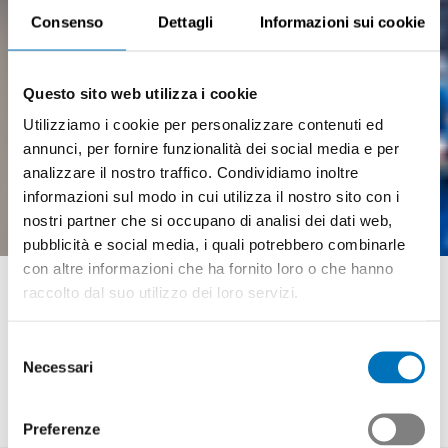
Consenso
Dettagli
Informazioni sui cookie
Questo sito web utilizza i cookie
Utilizziamo i cookie per personalizzare contenuti ed
annunci, per fornire funzionalità dei social media e per
analizzare il nostro traffico. Condividiamo inoltre
informazioni sul modo in cui utilizza il nostro sito con i
nostri partner che si occupano di analisi dei dati web,
pubblicità e social media, i quali potrebbero combinarle
Meccanico di produzione
con altre informazioni che ha fornito loro o che hanno
raccolto dal suo utilizzo dei loro servizi.
AFC
Selezione
Necessari
del
Swissmem Formazione professionale
consenso
Meccanico di produzione
Preferenze