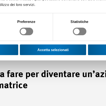
pprendisti con l’azienda formatrice facilita il successivo ritorno n
lizzo dei loro servizi.
a formazione professionale duale è qualitativamente migliore, ma
sigenze, più vicina alla pratica, più flessibile e più economica ri
Preferenze
Statistiche
colastici. Con la formazione di apprendisti, le aziende garantisco
ormazione professionale svizzero e si assumono un’importante re
Accetta selezionati
a fare per diventare un’a
matrice