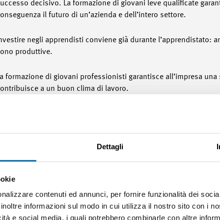
uccesso decisivo. La formazione di giovani leve qualificate garant
onseguenza il futuro di un’azienda e dell’intero settore.
nvestire negli apprendisti conviene già durante l’apprendistato: 
ono produttive.
a formazione di giovani professionisti garantisce all’impresa una s
ontribuisce a un buon clima di lavoro.
a formazione professionale in azienda può essere adattata in modo
utate esigenze aziendali. Gli apprendisti acquisiscono proprio 
mportanti per l’impresa.
Dettagli
a formazione degli apprendisti rafforza l’immagine dell’azienda pre
ubblica.
ookie
nalizzare contenuti ed annunci, per fornire funzionalità dei socia
’apprendistato è una fonte di giovani talenti ideale per le scuole u
inoltre informazioni sul modo in cui utilizza il nostro sito con i 
cuole tecniche, Swissmem Academy e altre formazioni continue. La
icità e social media, i quali potrebbero combinarle con altre inform