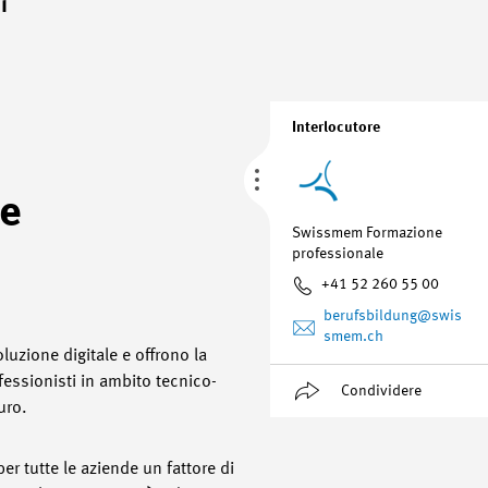
i
Interlocutore
re
Swissmem Formazione
professionale
+41 52 260 55 00
berufsbildung
@swis
smem.ch
luzione digitale e offrono la
fessionisti in ambito tecnico-
Condividere
uro.
er tutte le aziende un fattore di