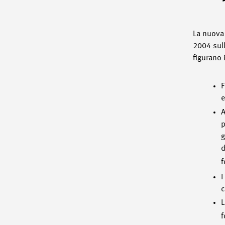
La nuova 
2004 sull
figurano i
F
e
A
p
g
d
f
I
c
L
f