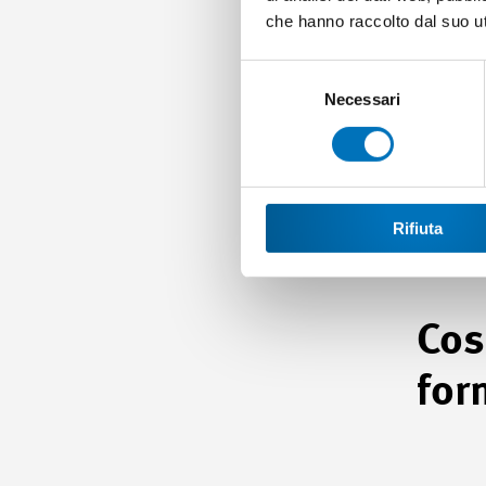
a
che hanno raccolto dal suo uti
L
Selezione
e
del
Necessari
s
consenso
f
Rifiuta
Cos
for