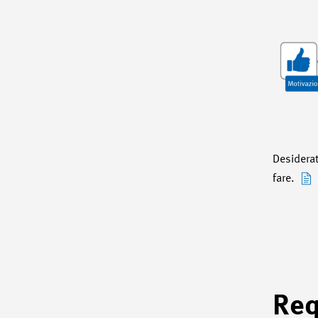
Desiderat
fare.
Req