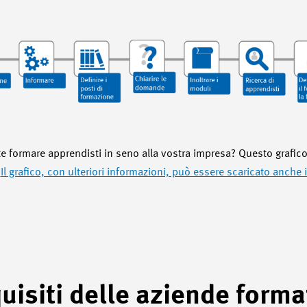
e formare apprendisti in seno alla vostra impresa? Questo grafic
Il grafico, con ulteriori informazioni, può essere scaricato anche
uisiti delle aziende format