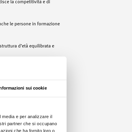
isce la competitività e di
anche le persone in formazione
truttura d’età equilibrata e
 rapido e flessibile alle
quelle competenze che sono
Informazioni sui cookie
sso i clienti e l’opinione
l media e per analizzare il
niversitarie professionali, le
nostri partner che si occupano
 forte identificazione degli
azioni che ha fornito loro o