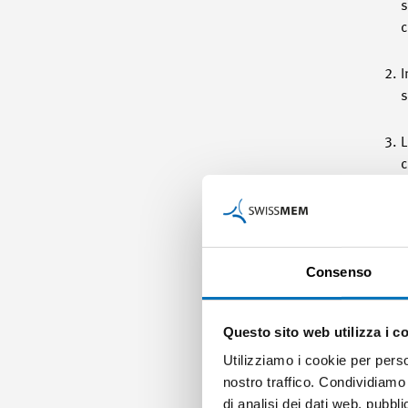
s
c
I
s
L
c
L
m
i
Consenso
L
p
Questo sito web utilizza i c
Utilizziamo i cookie per perso
L
nostro traffico. Condividiamo 
s
di analisi dei dati web, pubbl