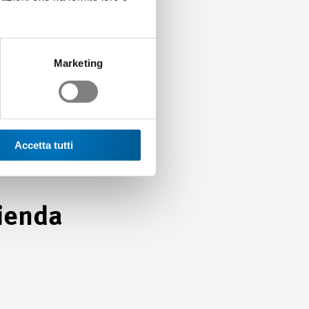
ell’azienda formatrice d’origine.
ggiormente orientata alle
spetto ai sistemi prettamente
Marketing
no la continuità del sistema di
sponsabilità sociale.
Accetta tutti
zienda