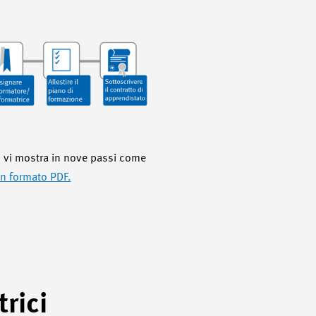
o vi mostra in nove passi come
 in formato PDF.
rici