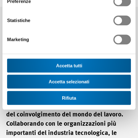
Preferenze
Statistiche
Impegnati per i giovani talenti
dell’industria tech
Marketing
Per noi le reti e i partenariati rappresentano
Accetta tutti
un’importante base per la collaborazione.
Come organizzazione del mondo del lavoro
Accetta selezionati
(Oml), viviamo del partenariato della
formazione professionale, della
Rifiuta
cooperazione fra i luoghi di formazione e
del coinvolgimento del mondo del lavoro.
Collaborando con le organizzazioni più
importanti del industria tecnologica, le