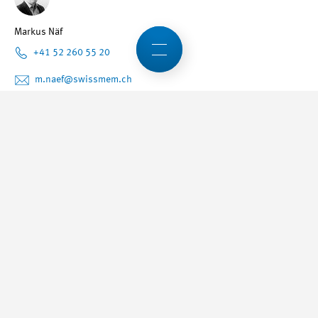
Markus Näf
+41 52 260 55 20
m.naef
@swissmem.ch
Condividere
Abbiamo svegliato il