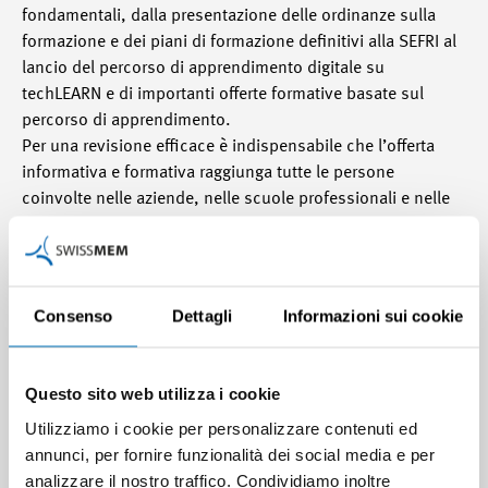
fondamentali, dalla presentazione delle ordinanze sulla
formazione e dei piani di formazione definitivi alla SEFRI al
lancio del percorso di apprendimento digitale su
techLEARN e di importanti offerte formative basate sul
percorso di apprendimento.
Per una revisione efficace è indispensabile che l’offerta
informativa e formativa raggiunga tutte le persone
coinvolte nelle aziende, nelle scuole professionali e nelle
organizzazioni CI. Si tratta di implementare attivamente il
nuovo sistema di formazione nelle aziende, nelle scuole
professionali e nei CI.
Consenso
Dettagli
Informazioni sui cookie
Qui
si va all’aggiornamento dettagliato di
FUTUREMEM.
Questo sito web utilizza i cookie
Utilizziamo i cookie per personalizzare contenuti ed
Qui
si va direttamente all’offerta informativa Percorso
annunci, per fornire funzionalità dei social media e per
didattico online «Nozioni di base FUTUREMEM».
analizzare il nostro traffico. Condividiamo inoltre