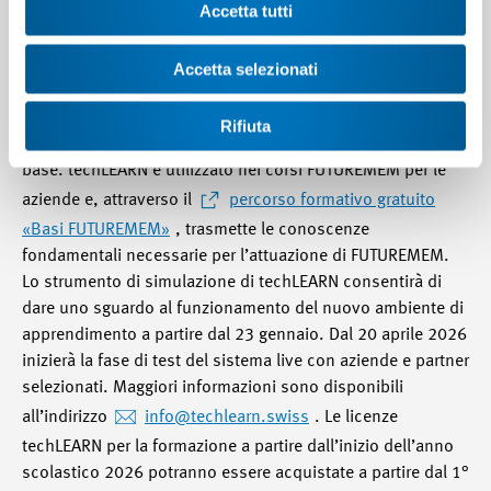
Accetta tutti
Con il nome techLEARN nasce un nuovo ambiente di
apprendimento digitale per la formazione nelle otto
Accetta selezionati
professioni FUTUREMEM. Combinato con i supporti
didattici di nextecmedia, a partire dall’estate 2026 offrirà
Rifiuta
una solida base digitale per la formazione professionale di
base. techLEARN è utilizzato nei corsi FUTUREMEM per le
aziende e, attraverso il
percorso formativo gratuito
«Basi FUTUREMEM»
, trasmette le conoscenze
fondamentali necessarie per l’attuazione di FUTUREMEM.
Lo strumento di simulazione di techLEARN consentirà di
dare uno sguardo al funzionamento del nuovo ambiente di
apprendimento a partire dal 23 gennaio. Dal 20 aprile 2026
inizierà la fase di test del sistema live con aziende e partner
selezionati. Maggiori informazioni sono disponibili
all’indirizzo
info
@techlearn.swiss
. Le licenze
techLEARN per la formazione a partire dall’inizio dell’anno
scolastico 2026 potranno essere acquistate a partire dal 1°