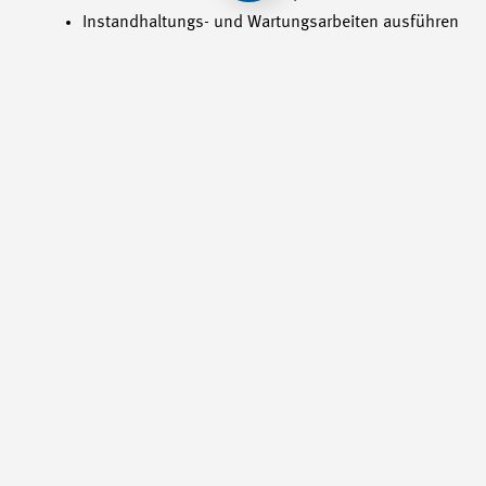
Instandhaltungs- und Wartungsarbeiten ausführen
Inkrafttreten der Verordnung:
ab Lehrbeginn Sommer
2014 Für weitere Auskünfte können Sie sich gerne an den
Projektleiter wenden.
Kontakt
Hanspeter Arn Projektleiter
Brühlbergstrasse 4 8400 Winterthur T: +41 52 260 55 20
E-Mail: <link
h.arn@swissmem.ch>h.arn@swissmem.ch</link>
War dieser Artikel lesenswert?