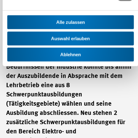
Die Attestausbildung Mechanikpraktiker/in
Alle zulassen
führt zu einem eigenständigen Beruf.
Auswahl erlauben
Swissmem Berufsbildung führte diesen
Beruf im Jahr 2008 schweizweit ein.
Ablehnen
Entsprechend den unterschiedlichen
Bedürfnissen der Industrie konnte bis anhin
der Auszubildende in Absprache mit dem
Lehrbetrieb eine aus 8
Schwerpunktausbildungen
(Tätigkeitsgebiete) wählen und seine
Ausbildung abschliessen. Neu stehen 2
zusätzliche Schwerpunktausbildungen für
den Bereich Elektro- und