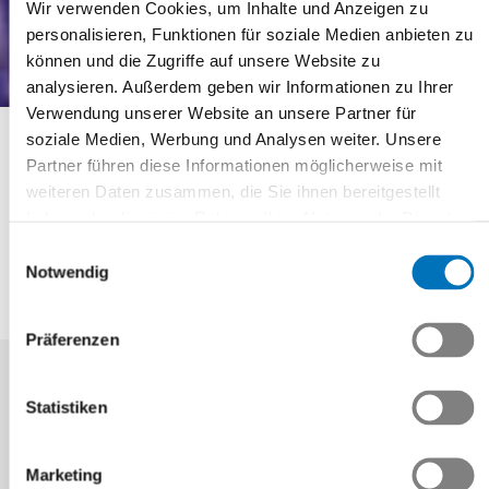
Wir verwenden Cookies, um Inhalte und Anzeigen zu
Neuigkeiten in der
personalisieren, Funktionen für soziale Medien anbieten zu
beruflichen Grundbildung
können und die Zugriffe auf unsere Website zu
analysieren. Außerdem geben wir Informationen zu Ihrer
mit Attest
Verwendung unserer Website an unsere Partner für
«Maschinenbaupraktiker/in
soziale Medien, Werbung und Analysen weiter. Unsere
EBA»
Partner führen diese Informationen möglicherweise mit
weiteren Daten zusammen, die Sie ihnen bereitgestellt
haben oder die sie im Rahmen Ihrer Nutzung der Dienste
gesammelt haben.
Einwilligungsauswahl
Swissmem Berufsbildung
Notwendig
Neuigkeiten in der beruflichen Grundbildung mit Attest
«Maschinenbaupraktiker/in EBA»
Präferenzen
Statistiken
01.10.2014
Marketing