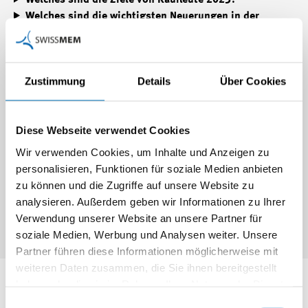
Welches sind die wichtigsten Neuerungen in der
Ausbildung im Betrieb?
Welches sind die Ziele von Kaufleute 2023?
Welches sind die wichtigsten Neuerungen in der
Zustimmung
Details
Über Cookies
Ausbildung im Betrieb?
War dieser Artikel lesenswert?
Diese Webseite verwendet Cookies
Wir verwenden Cookies, um Inhalte und Anzeigen zu
personalisieren, Funktionen für soziale Medien anbieten
zu können und die Zugriffe auf unsere Website zu
analysieren. Außerdem geben wir Informationen zu Ihrer
Verwendung unserer Website an unsere Partner für
soziale Medien, Werbung und Analysen weiter. Unsere
Partner führen diese Informationen möglicherweise mit
weiteren Daten zusammen, die Sie ihnen bereitgestellt
Swissmem
haben oder die sie im Rahmen Ihrer Nutzung der Dienste
gesammelt haben.
Einwilligungsauswahl