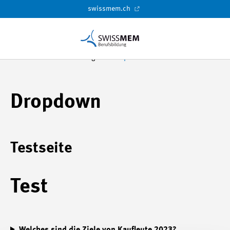
swissmem.ch
Swissmem Berufsbildung
Dropdown
Dropdown
Testseite
Test
Welches sind die Ziele von Kaufleute 2023?