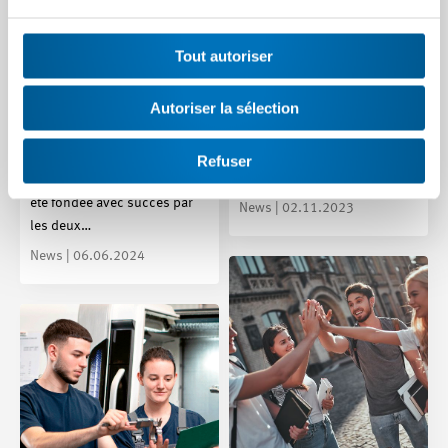
L’association de
l’environnement
Update FUTUREMEM
d’apprentissage
Tout autoriser
novembre 2023
numérique a commencé
Le 31 octobre 2023, une
son travail
Autoriser la sélection
nouvelle séance
d’information a eu lieu dans
L’association du futur
le cadre du projet
environnement
Refuser
FUTUREMEM.…
d’apprentissage numérique a
été fondée avec succès par
News | 02.11.2023
les deux…
News | 06.06.2024