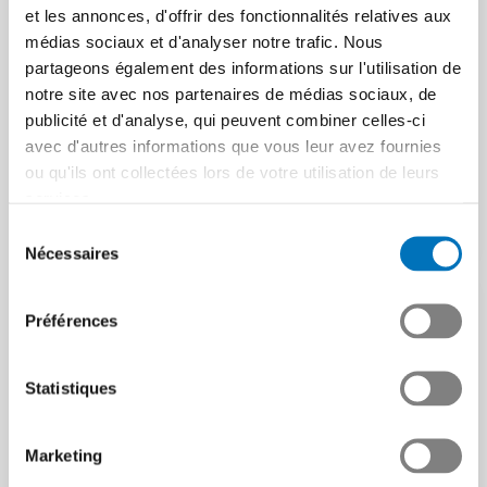
et les annonces, d'offrir des fonctionnalités relatives aux
sessions d’information
Révision professionnelle
médias sociaux et d'analyser notre trafic. Nous
pour votre planification
FUTUREMEM : une étape
partageons également des informations sur l'utilisation de
importante franchie
Dans le cadre de la mise en
notre site avec nos partenaires de médias sociaux, de
œuvre de la révision
FUTUREMEM célèbre une
publicité et d'analyse, qui peuvent combiner celles-ci
professionnelle FUTUREMEM,
étape importante : la
avec d'autres informations que vous leur avez fournies
nous planifions diverses…
demande de ticket est prête à
ou qu'ils ont collectées lors de votre utilisation de leurs
être soumise au SEFRI.…
Article | 13.02.2025
services.
Article | 17.06.2024
Sélection
Nécessaires
du
consentement
Préférences
Statistiques
Marketing