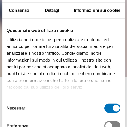
Consenso
Dettagli
Informazioni sui cookie
Questo sito web utilizza i cookie
Utilizziamo i cookie per personalizzare contenuti ed
annunci, per fornire funzionalità dei social media e per
analizzare il nostro traffico. Condividiamo inoltre
informazioni sul modo in cui utilizza il nostro sito con i
nostri partner che si occupano di analisi dei dati web,
pubblicità e social media, i quali potrebbero combinarle
Montatori in automazione
con altre informazioni che ha fornito loro o che hanno
raccolto dal suo utilizzo dei loro servizi.
AFC
Selezione
Necessari
del
Swissmem Formazione professionale
consenso
Documenti di formazione e regolamenti
Preferenze