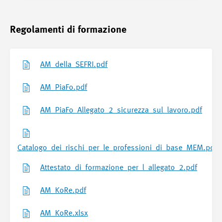
Regolamenti di formazione
AM_della_SEFRI.pdf
AM_PiaFo.pdf
AM_PiaFo_Allegato_2_sicurezza_sul_lavoro.pdf
Catalogo_dei_rischi_per_le_professioni_di_base_MEM.pdf
Attestato_di_formazione_per_l_allegato_2.pdf
AM_KoRe.pdf
AM_KoRe.xlsx