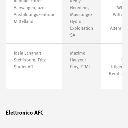
Raphael Furrer
Rémy
F
Aarwangen, azm
Heredero,
Willi
Ausbildungszentrum
Massongex
Wittenb
Mittelland
Hydro
St
Exploitation
Altenrhe
SA
Josia Langhart
Maxime
N
Steffisburg, Fritz
Hauzeur
Hei
Studer AG
Etoy, ETML
Uttigen, 
Berufsbi
Elettronico AFC