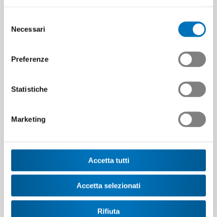
Selezione
Necessari
del
oro
argento
bronzo
consenso
Preferenze
Simon
Felix
Reto
Herzog aus
Waldschock
Schneider
Statistiche
Buchrain,
aus Wil,
aus
Ruag
Bühler
Frutigen,
Schweiz AG
Group
Bucher
Marketing
Hydraulics
Accetta tutti
Dettaglio dei risultati
Accetta selezionati
Rifiuta
Dettaglio dei risultati nelle professioni