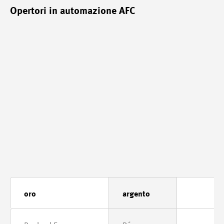
Opertori in automazione AFC
oro
argento
br