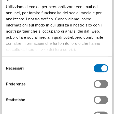
ha iniziato il suo lavoro
FUTUREMEM festeggia un
Utilizziamo i cookie per personalizzare contenuti ed
importante traguardo. Lo
L’associazione di supporto
annunci, per fornire funzionalità dei social media e per
CSSPQ-MEM ha approvato
per il futuro ambiente di
analizzare il nostro traffico. Condividiamo inoltre
all'unanimità la…
apprendimento digitale è
informazioni sul modo in cui utilizza il nostro sito con i
stata fondata con…
Contributo | 17.06.2024
nostri partner che si occupano di analisi dei dati web,
pubblicità e social media, i quali potrebbero combinarle
News | 06.06.2024
con altre informazioni che ha fornito loro o che hanno
raccolto dal suo utilizzo dei loro servizi.
Selezione
Necessari
del
consenso
Preferenze
Statistiche
Informazioni sull’inizio
dell’apprendistato
Stronger together:
Impiegati di commercio
lancio della campagna di