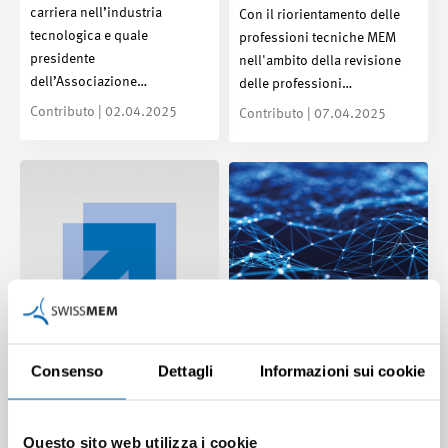
carriera nell’industria
Con il riorientamento delle
tecnologica e quale
professioni tecniche MEM
presidente
nell'ambito della revisione
dell’Associazione…
delle professioni…
Contributo | 02.04.2025
Contributo | 07.04.2025
Consenso
Dettagli
Informazioni sui cookie
Aggiornamento
L’Associazione per
FUTUREMEM giugno
l’ambiente di
2024
apprendimento digitale
Questo sito web utilizza i cookie