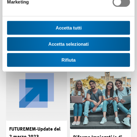
Marketing
AFC da agosto 2023
settore «Fascino
Tecnica»
L’apprendistato di
commercio subirà alcuni
In vista delle SwissSkills
Accetta tutti
cambiamenti significativi con
2022, le due associazioni
l’inizio dell’apprendistato…
Swissmem e Swissmechanic
Accetta selezionati
hanno lanciato una…
News | 31.05.2023
News | 28.02.2023
Rifiuta
FUTUREMEM-Update del
2 marzo 2023