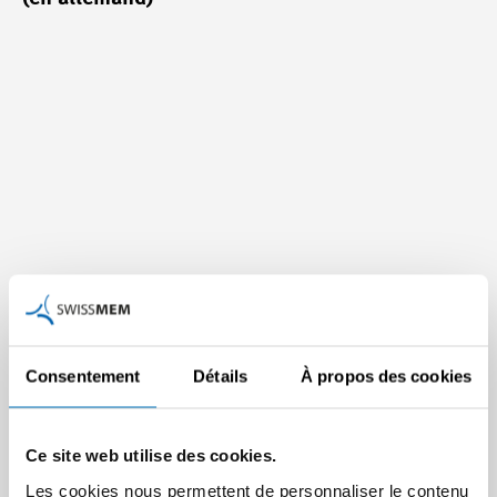
Consentement
Détails
À propos des cookies
Pour Martin Hirzel, président de Swissmem, il apparaît
clairement que le regroupement des formations
professionnelles initiales est un succès et que les travaux
Ce site web utilise des cookies.
de développement ont pu être considérablement
accélérés. Mais il est également conscient que les délais
Les cookies nous permettent de personnaliser le contenu