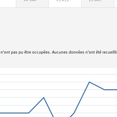
16 348
15 835
15 669
n’ont pas pu être occupées. Aucunes données n’ont été recueilli