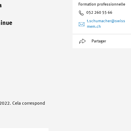
Formation professionnelle
a
052 260 55 66
t.schumacher
@swiss
minue
mem.ch
Partager
 2022. Cela correspond