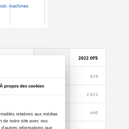
2020 OFS
2021 OFS
2022 OFS
642
618
619
À propos des cookies
2 752
2 793
2 822
442
455
440
nnalités relatives aux médias
on de notre site avec nos
 d'autres informations que