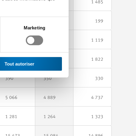
1 520
1 494
1 485
236
216
199
Marketing
1 238
1 164
1 119
1 906
1 841
1 822
Tout autoriser
390
350
330
5 066
4 889
4 737
1 281
1 264
1 323