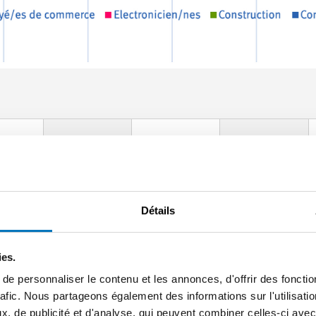
2017 OFS
2018 OFS
2019 OFS
694
639
636
Détails
2 816
2 784
2 774
ies.
397
401
418
e personnaliser le contenu et les annonces, d'offrir des fonctio
rafic. Nous partageons également des informations sur l'utilisati
, de publicité et d'analyse, qui peuvent combiner celles-ci avec