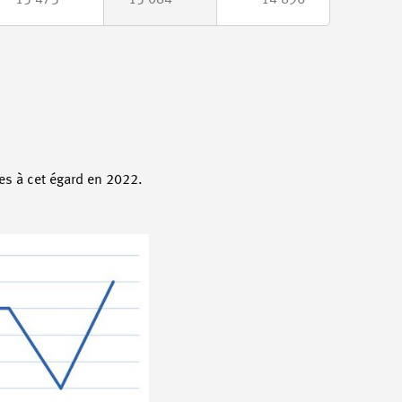
15 473
15 084
14 896
es à cet égard en 2022.