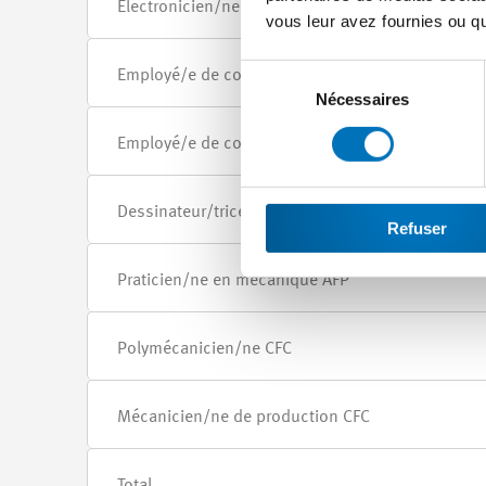
Electronicien/ne CFC
vous leur avez fournies ou qu'
Sélection
Employé/e de commerce CFC (profil B)
du
Nécessaires
consentement
Employé/e de commerce CFC (profil E)
Dessinateur/trice-constructeur/trice industriel/le
Refuser
Praticien/ne en mécanique AFP
Polymécanicien/ne CFC
Mécanicien/ne de production CFC