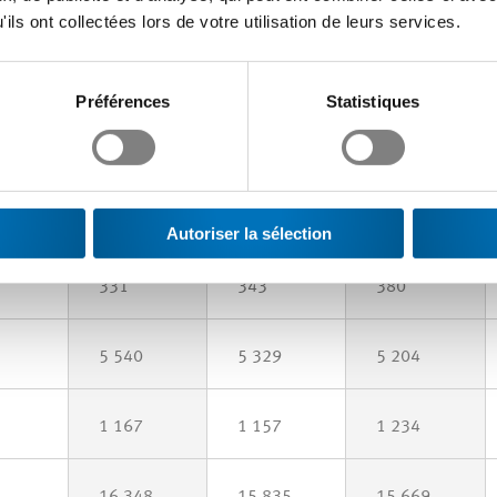
1 789
1 661
1 568
ils ont collectées lors de votre utilisation de leurs services.
205
216
253
Préférences
Statistiques
1 412
1 345
1 269
 CFC
1 997
1 960
1 933
Autoriser la sélection
331
343
380
5 540
5 329
5 204
1 167
1 157
1 234