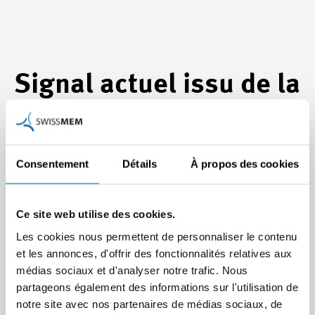
Signal actuel issu de la
recherche en matière
de formation
Consentement
Détails
À propos des cookies
Une communication récemment publiée par le
Ce site web utilise des cookies.
Département fédéral de l’économie, de la formation et de la
Les cookies nous permettent de personnaliser le contenu
recherche montre que le thème du comportement
et les annonces, d'offrir des fonctionnalités relatives aux
décisionnel occupe une place importante également dans
médias sociaux et d'analyser notre trafic. Nous
la recherche en matière de formation. Les travaux
partageons également des informations sur l'utilisation de
récompensés montrent comment les préférences
notre site avec nos partenaires de médias sociaux, de
personnelles et les attitudes subjectives influencent les