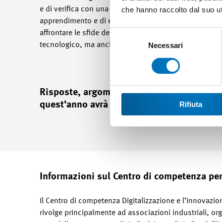
che hanno raccolto dal suo uti
e di verifica con una forte attenzione alle competen
apprendimento e di esame flessibili che soddisfino le
Selezione
affrontare le sfide del cambiamento digitale, le azie
del
Necessari
tecnologico, ma anche da quello culturale e pedagog
consenso
Risposte, argomenti e ispirazioni saranno
Rifiuta
quest’anno avrà luogo presso la fiera OLM
Informazioni sul Centro di competenza per
Il Centro di competenza Digitalizzazione e l’innovazion
rivolge principalmente ad associazioni industriali, or