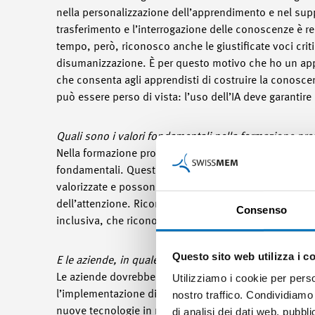
nella personalizzazione dell’apprendimento e nel suppor
trasferimento e l’interrogazione delle conoscenze è r
tempo, però, riconosco anche le giustificate voci criti
disumanizzazione. È per questo motivo che ho un app
che consenta agli apprendisti di costruire la conosce
può essere perso di vista: l’uso dell’IA deve garantir
Quali sono i valori fondamentali nella formazione pro
Nella formazione professionale, valori come la fiducia,
fondamentali. Questi valori costituiscono la base di 
valorizzate e possono avere una crescita continua. I
dell’attenzione. Riconoscere e promuovere il loro pot
Consenso
inclusiva, che riconosce gli errori quali opportunità d
Questo sito web utilizza i c
E le aziende, in quale particolare settore dovrebbero i
Utilizziamo i cookie per perso
Le aziende dovrebbero investire in particolare nello 
nostro traffico. Condividiamo 
l’implementazione di moderni metodi di apprendimento 
di analisi dei dati web, pubbl
nuove tecnologie in modo competente e responsabile. È