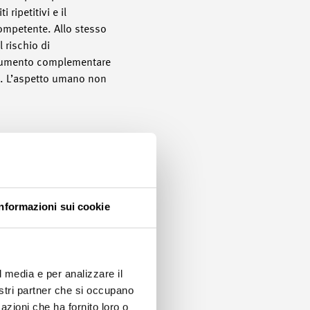
ripetitivi e il
competente. Allo stesso
 rischio di
strumento complementare
co. L’aspetto umano non
creatività sono
oinvolte si sentono
o al centro
’apprendimento aperta e
Informazioni sui cookie
 orientati al futuro.
l media e per analizzare il
Questo include non solo
nostri partner che si occupano
nché utilizzino le
azioni che ha fornito loro o
scenari di apprendimento