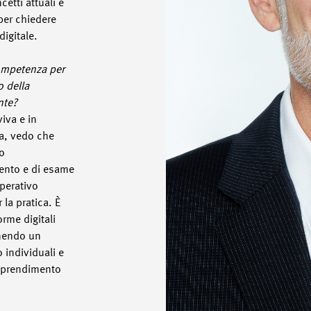
etti attuali e
per chiedere
igitale.
competenza per
o della
nte?
iva e in
ta, vedo che
ro
ento e di esame
perativo
 la pratica. È
rme digitali
rnendo un
 individuali e
pprendimento