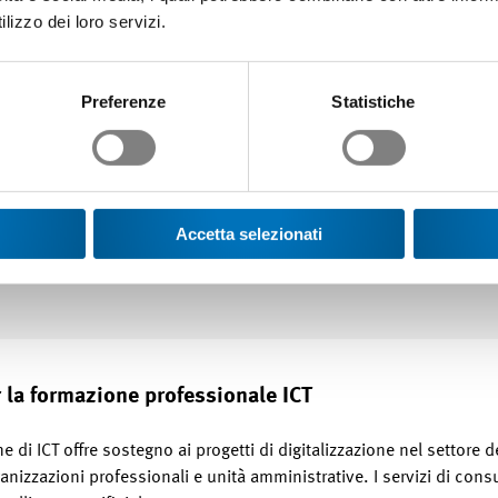
lizzo dei loro servizi.
ze pratiche possono essere implementati efficacemente solo su pia
 esigenze individuali. Esse creano spazio per le innovazioni di me
nde possono assicurarsi così un posizionamento ottimale non solo 
Preferenze
Statistiche
ico.
 forniti alla Giornata della Formazione Profession
Accetta selezionati
A di San Gallo.
 la formazione professionale ICT
e di ICT offre sostegno ai progetti di digitalizzazione nel settore d
ganizzazioni professionali e unità amministrative. I servizi di c