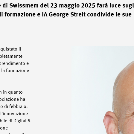
e di Swissmem del 23 maggio 2025 farà luce sugli
 di formazione e IA George Streit condivide le sue
quistato il
mpletamente
pprendimento e
r la formazione
m in quanto
sociazione ha
o di febbraio.
ll’innovazione
ile di Digital &
ione