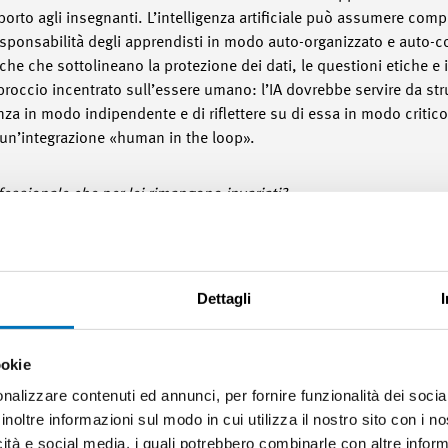
to agli insegnanti. L’intelligenza artificiale può assumere compiti 
esponsabilità degli apprendisti in modo auto-organizzato e auto-
che che sottolineano la protezione dei dati, le questioni etiche e il
roccio incentrato sull’essere umano: l’IA dovrebbe servire da 
nza in modo indipendente e di riflettere su di essa in modo criti
e un’integrazione «human in the loop».
fessionale che per lei rimangono invariati?
 l’apertura, il rispetto e la promozione dell’indipendenza e della 
un ambiente di apprendimento e sviluppo in cui tutte le persone c
ndipendentemente dagli sviluppi tecnologici, le persone rimangon
enziale è la chiave per un successo sostenibile. Una cultura dell
Dettagli
i apprendimento, sarà sempre il pilastro dei processi di formazione
ookie
nvestire?
nalizzare contenuti ed annunci, per fornire funzionalità dei socia
sviluppo e nel miglioramento continuo delle competenze digitali. 
inoltre informazioni sul modo in cui utilizza il nostro sito con i 
digitale e di verifica, ma anche la formazione dei dipendenti affi
icità e social media, i quali potrebbero combinarle con altre inform
 essenziale investire in una solida infrastruttura digitale. Gli 