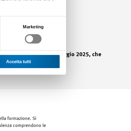
ttaforme di
todo e didattiche. Per
dal punto di vista
Marketing
ale di Swissmem del 23 maggio 2025, che
Accetta tutti
ella formazione. Si
onsulenza comprendono le