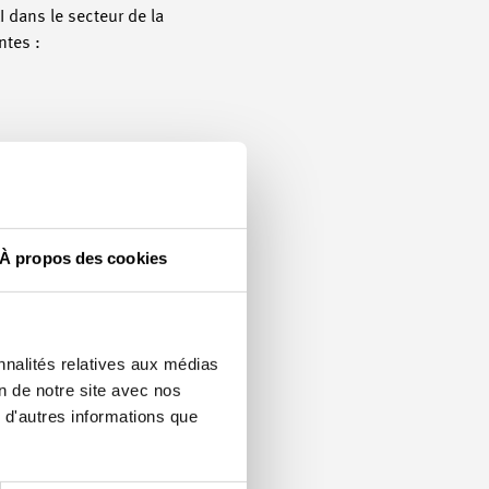
 dans le secteur de la
ntes :
ts d'entreprises (de
À propos des cookies
ssin et du Secrétariat
gées dans un PAI
 se chargent de la mise
ions complémentaires
nnalités relatives aux médias
 le <link
on de notre site avec nos
w-window>site Internet
 d'autres informations que
ant d’information se
 informations sur
Arthur Glättli