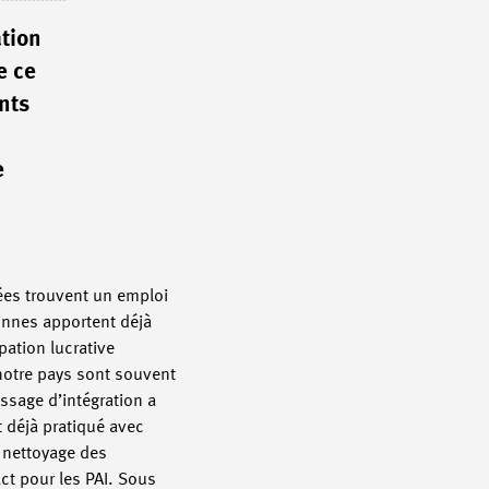
ation
e ce
nts
e
ées trouvent un emploi
sonnes apportent déjà
pation lucrative
notre pays sont souvent
ssage d’intégration a
t déjà pratiqué avec
 nettoyage des
act pour les PAI. Sous