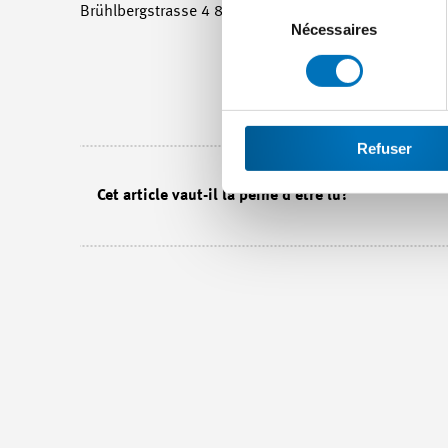
Sélection
Brühlbergstrasse 4 8400 Winterthour Tel.: 052 260 5
du
Nécessaires
consentement
Refuser
Cet article vaut-il la peine d'être lu?