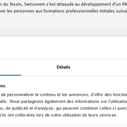
on du Tessin, Swissmem s'est attaquée au développement d’un PAI
er les personnes aux formations professionnelles initiales suiva
automation est le fruit d’une coopération entre des représentan
Détails
de Swissmem, de Swissmechanic, d’un représentant du canton du Te
/automation a été fixée à un an. En moyenne, les personnes enga
ivent pendant 1,5 jour des cours scolaires. Les cantons ou régions
ies.
pilote d’un PAI en mécanique/automation en août 2018.
Informat
e personnaliser le contenu et les annonces, d'offrir des fonctio
e PAI sur <link 7224#84896 - internal-link>notre website </link>et
rafic. Nous partageons également des informations sur l'utilisati
/ppnb/integrvorlehre-sprachfoerd.html
_blank external-link-ne
, de publicité et d'analyse, qui peuvent combiner celles-ci avec
mmandation pour le PAI en mécanique/automation ainsi qu’un dépli
ils ont collectées lors de votre utilisation de leurs services.
 sur le site Internet de Swissmem une fois terminés. Pour toutes
, veuillez vous adresser à : Swissmem Formation professionnelle 