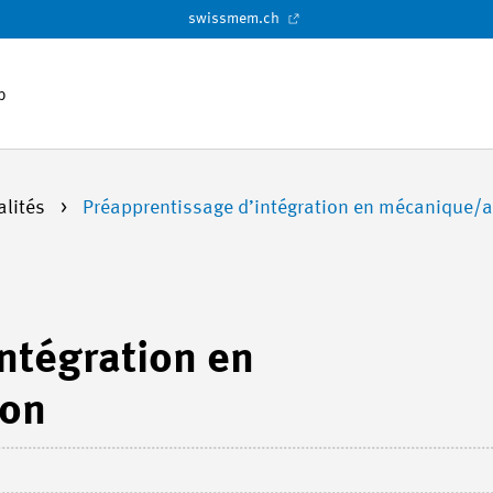
swissmem.ch
p
alités
Préapprentissage d’intégration en mécanique/
ntégration en
ion