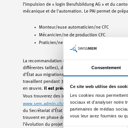
l’impulsion de « login Berufsbildung AG » et du cant
mécanique et de l'automation. Le PAI permet de prépar
Monteur/euse automaticien/ne CFC
Mécanicien/ne de production CFC
Praticien/ne en mécanique AFP
La recommandation élaborée pour le PAI en mécanique/
Consentement
différentes tailles), de « login Berufsbildung AG », 
d’État aux migrations. La durée du PAI en mécanique
travaillent pendant 3,5 jours dans l’entreprise et su
Ce site web utilise des cook
en œuvre.
Il est prévu de lancer le premier projet 
Les cookies nous permettent d
Vous trouverez des informations générales concernant l
sociaux et d'analyser notre t
www.sem.admin.ch/sem/fr/home/themen/integration
partenaires de médias sociaux
du Secrétariat d’État aux migrations</link>. La reco
vous leur avez fournies ou qu'
trouvent en phase de développement et seront publiés
l’évolution du projet « PAI en mécanique/automation »