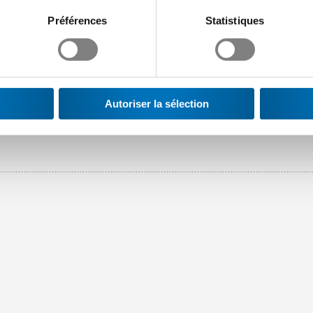
5 00 E-Mail: <link a.glaettli@swissmem.ch>a.glaettli@swissmem.c
Préférences
Statistiques
Autoriser la sélection