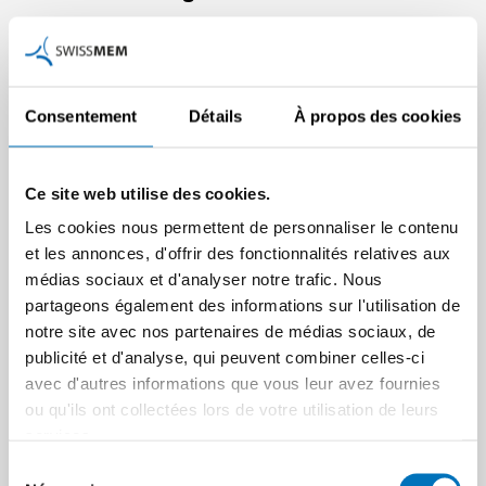
Nous ne voulons mettre à la disposition des apprentis de
l’industrie MEM que les meilleurs moyens didactiques.
Consentement
Détails
À propos des cookies
Pour atteindre cet objectif, nous avons besoin de votre
aide ! Annoncez-nous vos propositions d’améliorations,
des erreurs ou des remarques de toutes sortes. <link
Ce site web utilise des cookies.
www.swissmem-berufsbildung.ch/fr/produits/instrument-
Les cookies nous permettent de personnaliser le contenu
de-notification-derreurs-ouvrage-didactique.html
_blank
et les annonces, d'offrir des fonctionnalités relatives aux
external-link-new-window>Remplissez la grille en y
médias sociaux et d'analyser notre trafic. Nous
chargeant simplement vos propositions d’annonce
partageons également des informations sur l'utilisation de
d’erreurs.</link>
Toutes les annonces seront évaluées
notre site avec nos partenaires de médias sociaux, de
publicité et d'analyse, qui peuvent combiner celles-ci
périodiquement et, si elles sont considérées comme
avec d'autres informations que vous leur avez fournies
justifiées, mises en pratique. En tant qu’annonceur, vous
ou qu'ils ont collectées lors de votre utilisation de leurs
serez informé de la décision d’une manière ou d’une autre.
services.
Nous tirerons chaque année au sort, parmi toutes les
annonces mises en pratique, un bon d’une valeur de CHF
Sélection