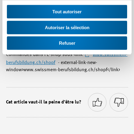
Nouveau prix à partir du 1er septembre 2012 CHF 79.—
Tout autoriser
(prix membre CHF 63.20). Le prix est ainsi aligné sur celui
des versions allemande, française et italienne.
Autoriser la sélection
Code de commande:
XXNA 1 e (ISBN 978-3-03709-094-7)
Refuser
Commandes dans l'E-shop sous <link
www.swissmem-
berufsbildung.ch/shopf
- external-link-new-
window>www.swissmem-berufsbildung.ch/shopf</link>
Cet article vaut-il la peine d'être lu?