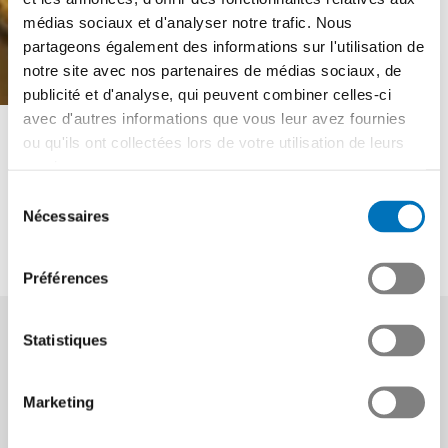
médias sociaux et d'analyser notre trafic. Nous
partageons également des informations sur l'utilisation de
notre site avec nos partenaires de médias sociaux, de
Nouveau prix pour la
publicité et d'analyse, qui peuvent combiner celles-ci
avec d'autres informations que vous leur avez fournies
version anglaise de
ou qu'ils ont collectées lors de votre utilisation de leurs
l’extrait de normes
services.
Sélection
Nécessaires
du
Swissmem Formation professionnelle
consentement
Nouveau prix pour la version anglaise de l’extrait de normes
Préférences
Statistiques
27.08.2012
Marketing