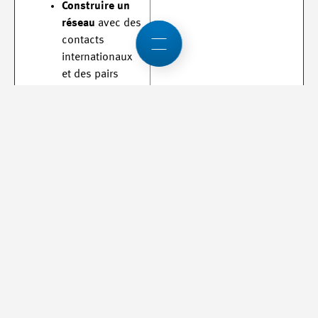
Construire un
réseau
avec des
contacts
internationaux
et des pairs
Inscription
Remplir le
formulaire d’inscription
et prendre
connaissance de la
fiche d’information
destinée aux apprenti·e·s.
Rédiger une
lettre de motivation
en anglais –