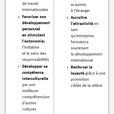
de travail
acquises
internationales
à l’étranger
Favoriser son
Accroître
développement
l’attractivité
en
personnel
tant
en stimulant
qu’entreprise
l’autonomie,
formatrice
l’initiative
soutenant
et le sens des
le développement
responsabilités
international
Développer sa
Renforcer la
compétence
loyauté
grâce à une
interculturelle
promotion
par une
ciblée de la relève
meilleure
compréhension
d’autres
cultures