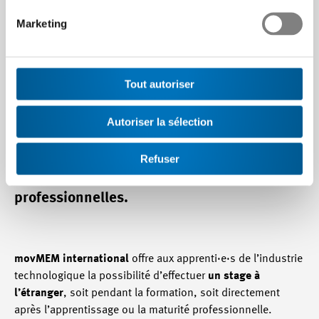
Marketing
Programme en bref
Tout autoriser
Envie d’ailleurs ? Grâce à un stage à
Autoriser la sélection
l’étranger, nous aidons les apprentis et
jeunes diplômés à perfectionner leurs
Refuser
compétences linguistiques et
professionnelles.
movMEM international
offre aux apprenti·e·s de l’industrie
technologique la possibilité d’effectuer
un stage à
l’étranger
, soit pendant la formation, soit directement
après l’apprentissage ou la maturité professionnelle.