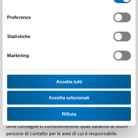
"Distribuzione").
consenso
Preferenze
Come finora:
Statistiche
Giancarlo Favi
continua ad essere responsabile
dello
sviluppo professionale per le professioni
tecniche
. È anche sostituto del responsabile di
Marketing
Swissmem Formazione professionale.
Thomas Schumacher
è responsabile della
Direzione generale di Swissmem Formazione
Accetta tutti
professionale. In questa funzione dirige anche
l'amministrazione.
Accetta selezionati
Christian Grob rimarrà il vostro contatto diretto fino alla
Rifiuta
sua partenza a metà marzo. Al momento del passaggio
delle consegne vi comunicheremo quali saranno le future
persone di contatto per le aree di cui è responsabile.