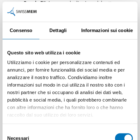
Regula Züst
assume la direzione del settore
Progetti di sviluppo
.
Questo nuovo settore comprende la gestione dei
prodotti della casa editrice Edition Swissmem e le
Consenso
Dettagli
Informazioni sui cookie
piattaforme di studio. Inoltre, Regula Züst
continuerà ad essere responsabile della
professione di impiegato/a di commercio AFC. In
Questo sito web utilizza i cookie
seguito all'ampliamento del campo d'attività di
Utilizziamo i cookie per personalizzare contenuti ed
Regula Züst, Swissmem è attualmente alla ricerca
annunci, per fornire funzionalità dei social media e per
di
un/una capoprogetto per la formazione
analizzare il nostro traffico. Condividiamo inoltre
commerciale di base
.
informazioni sul modo in cui utilizza il nostro sito con i
Olivier Habegger
si occupa ora del
marketing
nostri partner che si occupano di analisi dei dati web,
degli eventi
(giornate di formazione professionale,
pubblicità e social media, i quali potrebbero combinarle
fiere professionali) /
campionati delle professioni
con altre informazioni che ha fornito loro o che hanno
(Swiss/WorldSkills). Egli manterrà anche la
raccolto dal suo utilizzo dei loro servizi.
responsabilità per la Svizzera romanda.
Harald Kleiner
, oltre al settore
Creazione
, assume
Selezione
anche la direzione della
logistica
(in precedenza
Necessari
del