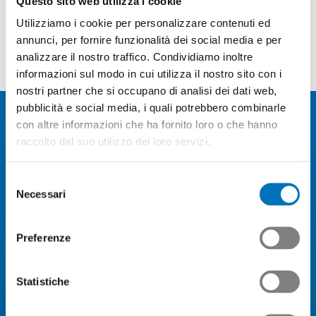
Questo sito web utilizza i cookie
Swissmem Formazione
Utilizziamo i cookie per personalizzare contenuti ed
annunci, per fornire funzionalità dei social media e per
professionale
analizzare il nostro traffico. Condividiamo inoltre
informazioni sul modo in cui utilizza il nostro sito con i
nostri partner che si occupano di analisi dei dati web,
pubblicità e social media, i quali potrebbero combinarle
con altre informazioni che ha fornito loro o che hanno
raccolto dal suo utilizzo dei loro servizi.
Eventi
Selezione
Casa editrice e supporti digitali
Necessari
del
consenso
Le nostre professioni
Preferenze
Conquistare e sostenere
Statistiche
I campionati delle professioni
Revisioni ­professionali