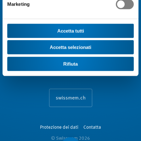
Marketing
Reti e i partenariati
Su Swissmem Formazione ­professionale
Accetta tutti
Accetta selezionati
Rifiuta
swissmem.ch
Protezione dei dati
Contatta
© Swissmem 2026