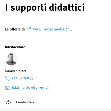
I supporti didattici
Le offerte di
www.nextecmedia.ch
.
Interlocutore
Harald Kleiner
+41 52 260 55 00
h.kleiner
@swissmem.ch
Condividere